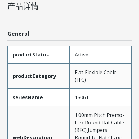
产品详情
General
productStatus
Active
Flat-Flexible Cable
productCategory
(FFC)
seriesName
15061
1.00mm Pitch Premo-
Flex Round Flat Cable
(RFC) Jumpers,
webDescription
Round-to-Flat (Type