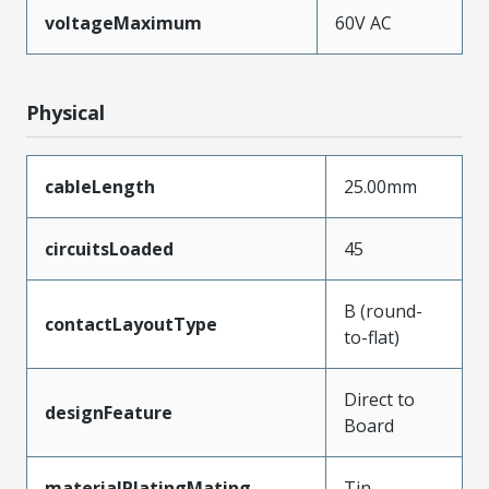
voltageMaximum
60V AC
Physical
cableLength
25.00mm
circuitsLoaded
45
B (round-
contactLayoutType
to-flat)
Direct to
designFeature
Board
materialPlatingMating
Tin