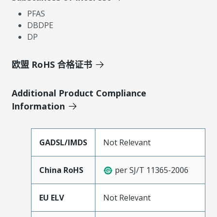
PFAS
DBDPE
DP
欧盟 RoHS 合格证书
Additional Product Compliance
Information
GADSL/IMDS
Not Relevant
China RoHS
per SJ/T 11365-2006
EU ELV
Not Relevant