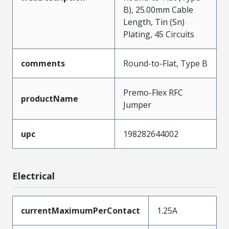
B), 25.00mm Cable
Length, Tin (Sn)
Plating, 45 Circuits
comments
Round-to-Flat, Type B
Premo-Flex RFC
productName
Jumper
upc
198282644002
Electrical
currentMaximumPerContact
1.25A