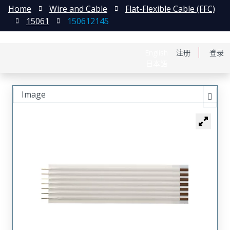
Home
Wire and Cable
Flat-Flexible Cable (FFC)
15061
150612145
English
注册
登录
日本語
Image