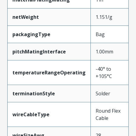
netWeight
1.151/g
packagingType
Bag
pitchMatingInterface
1.00mm
-40° to
temperatureRangeOperating
+105°C
terminationStyle
Solder
Round Flex
wireCableType
Cable
wireSizeAwg
28