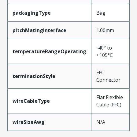
packagingType
Bag
pitchMatingInterface
1.00mm
-40° to
temperatureRangeOperating
+105°C
FFC
terminationStyle
Connector
Flat Flexible
wireCableType
Cable (FFC)
wireSizeAwg
N/A