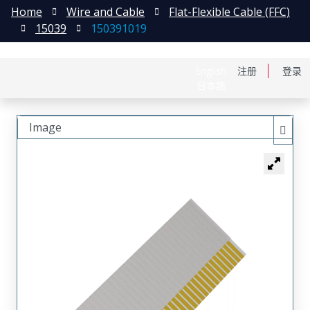
Home
Wire and Cable
Flat-Flexible Cable (FFC)
15039
150391019
English
注册
登录
日本語
Image