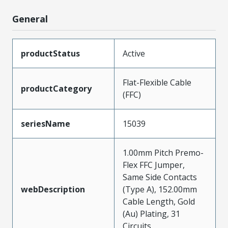
General
productStatus
Active
Flat-Flexible Cable
productCategory
(FFC)
seriesName
15039
1.00mm Pitch Premo-
Flex FFC Jumper,
Same Side Contacts
webDescription
(Type A), 152.00mm
Cable Length, Gold
(Au) Plating, 31
Circuits