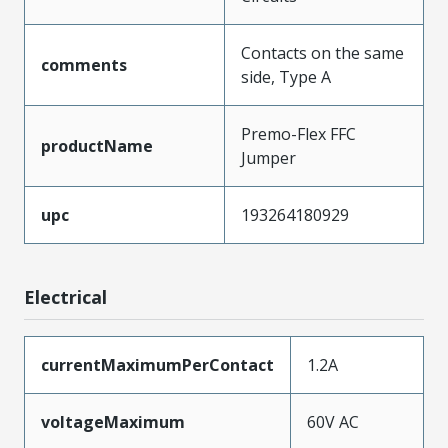
Contacts on the same
comments
side, Type A
Premo-Flex FFC
productName
Jumper
upc
193264180929
Electrical
currentMaximumPerContact
1.2A
voltageMaximum
60V AC