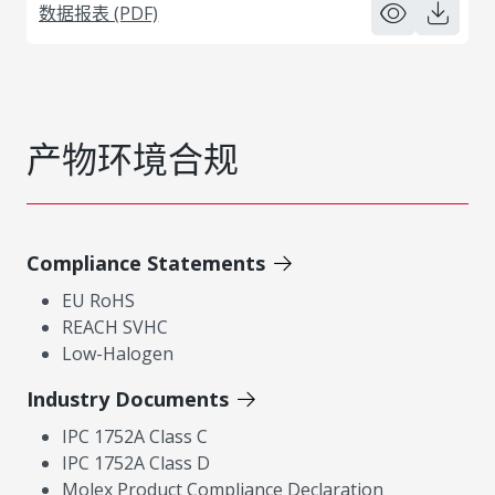
数据报表 (PDF)
产物环境合规
Compliance Statements
EU RoHS
REACH SVHC
Low-Halogen
Industry Documents
IPC 1752A Class C
IPC 1752A Class D
Molex Product Compliance Declaration