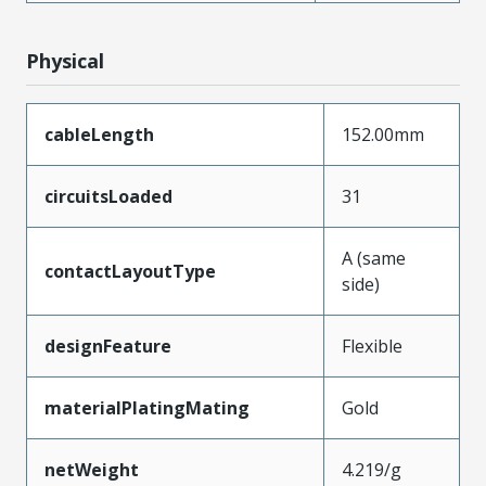
Physical
cableLength
152.00mm
circuitsLoaded
31
A (same
contactLayoutType
side)
designFeature
Flexible
materialPlatingMating
Gold
netWeight
4.219/g