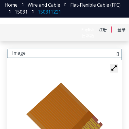
Home
Wire and Cable
Flat-Flexible Cable (FFC)
15031
150311221
English
注册
登录
日本語
Image