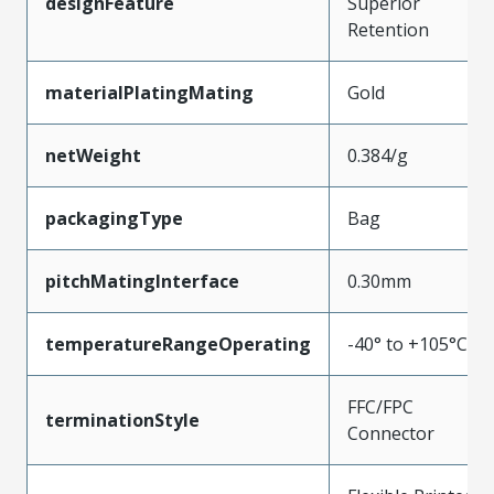
designFeature
Superior
Retention
materialPlatingMating
Gold
netWeight
0.384/g
packagingType
Bag
pitchMatingInterface
0.30mm
temperatureRangeOperating
-40° to +105°C
FFC/FPC
terminationStyle
Connector