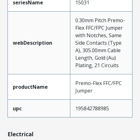
seriesName
15031
0.30mm Pitch Premo-
Flex FFC/FPC Jumper
with Notches, Same
webDescription
Side Contacts (Type
A), 305.00mm Cable
Length, Gold (Au)
Plating, 21 Circuits
Premo-Flex FFC/FPC
productName
Jumper
upc
195842788985
Electrical