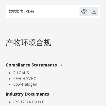
数据报表 (PDF)
产物环境合规
Compliance Statements
EU RoHS
REACH SVHC
Low-Halogen
Industry Documents
IPC 1752A Class C