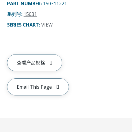
PART NUMBER
:
150311221
系列号
:
15031
SERIES CHART
:
VIEW
查看产品规格
Email This Page