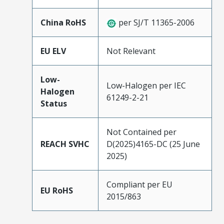
China RoHS
per SJ/T 11365-2006
EU ELV
Not Relevant
Low-
Low-Halogen per IEC
Halogen
61249-2-21
Status
Not Contained per
REACH SVHC
D(2025)4165-DC (25 June
2025)
Compliant per EU
EU RoHS
2015/863