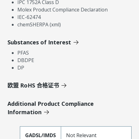
IPC 1752A Class D
Molex Product Compliance Declaration
IEC-62474
chemSHERPA (xml)
Substances of Interest
PFAS
DBDPE
DP
欧盟 RoHS 合格证书
Additional Product Compliance
Information
GADSL/IMDS
Not Relevant