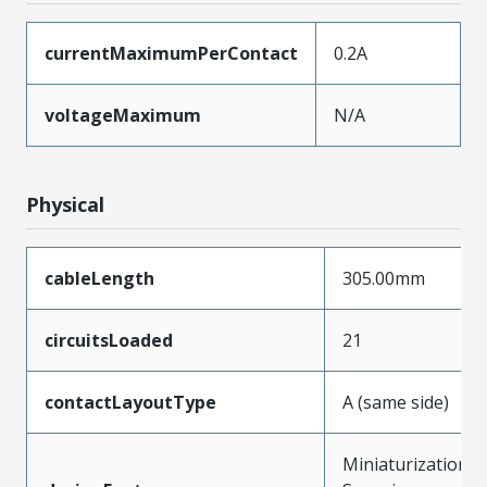
currentMaximumPerContact
0.2A
voltageMaximum
N/A
Physical
cableLength
305.00mm
circuitsLoaded
21
contactLayoutType
A (same side)
Miniaturization,