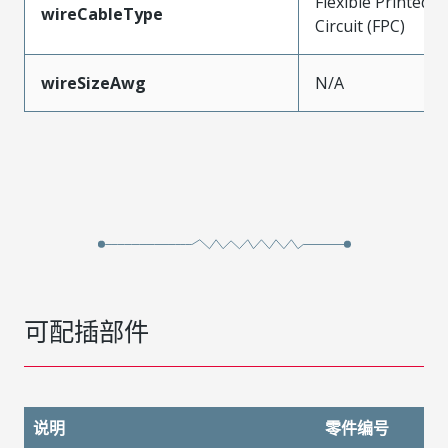
Flexible Printed
wireCableType
Circuit (FPC)
wireSizeAwg
N/A
可配插部件
说明
零件编号