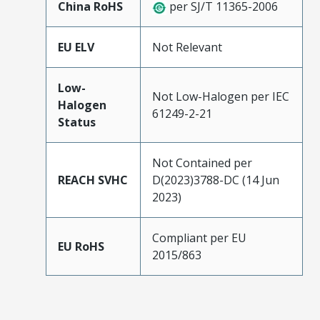
China RoHS
per SJ/T 11365-2006
EU ELV
Not Relevant
Low-
Not Low-Halogen per IEC
Halogen
61249-2-21
Status
Not Contained per
REACH SVHC
D(2023)3788-DC (14 Jun
2023)
Compliant per EU
EU RoHS
2015/863