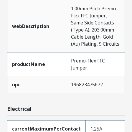
1.00mm Pitch Premo-
Flex FFC Jumper,
Same Side Contacts
webDescription
(Type A), 203.00mm
Cable Length, Gold
(Au) Plating, 9 Circuits
Premo-Flex FFC
productName
Jumper
upc
196823475672
Electrical
currentMaximumPerContact
1.25A