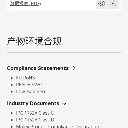
数据报表 (PDF)
产物环境合规
Compliance Statements
EU RoHS
REACH SVHC
Low-Halogen
Industry Documents
IPC 1752A Class C
IPC 1752A Class D
Molex Product Compliance Declaration