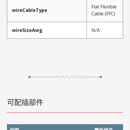
Flat Flexible
wireCableType
Cable (FFC)
wireSizeAwg
N/A
可配插部件