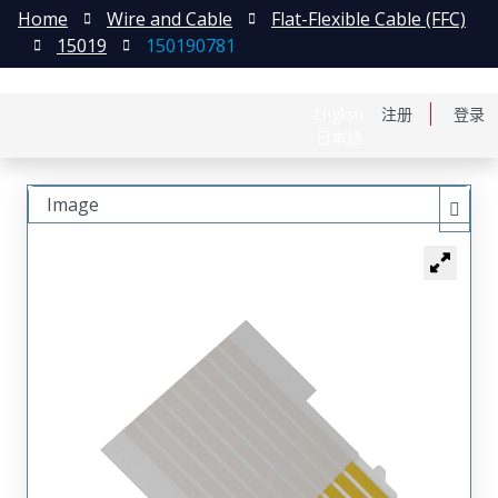
Home
Wire and Cable
Flat-Flexible Cable (FFC)
15019
150190781
English
注册
登录
日本語
Image