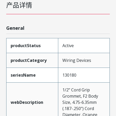
产品详情
General
productStatus
Active
productCategory
Wiring Devices
seriesName
130180
1/2" Cord Grip
Grommet, F2 Body
webDescription
Size, 4.75-6.35mm
(.187-.250") Cord
Diameter, Orange