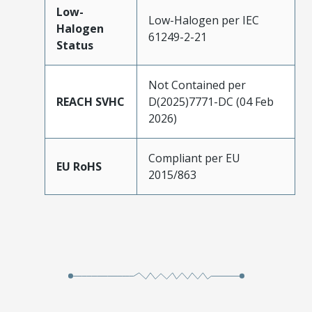
Low-
Low-Halogen per IEC
Halogen
61249-2-21
Status
Not Contained per
REACH SVHC
D(2025)7771-DC (04 Feb
2026)
Compliant per EU
EU RoHS
2015/863