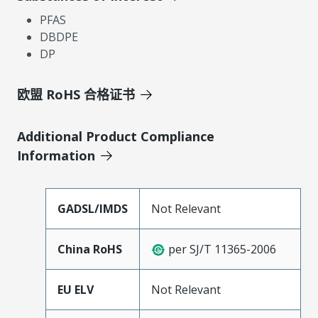
PFAS
DBDPE
DP
欧盟 RoHS 合格证书
Additional Product Compliance
Information
GADSL/IMDS
Not Relevant
China RoHS
per SJ/T 11365-2006
EU ELV
Not Relevant