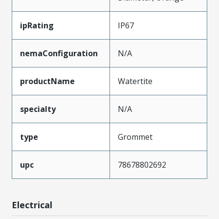
ipRating
IP67
nemaConfiguration
N/A
productName
Watertite
specialty
N/A
type
Grommet
upc
78678802692
Electrical