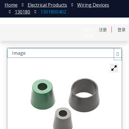
Home
Electrical Products
Wiring Devices
130180
1301800402
English
注册
登录
日本語
Image