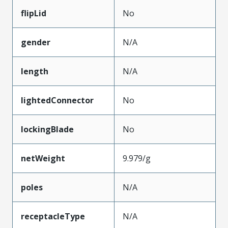
flipLid
No
gender
N/A
length
N/A
lightedConnector
No
lockingBlade
No
netWeight
9.979/g
poles
N/A
receptacleType
N/A