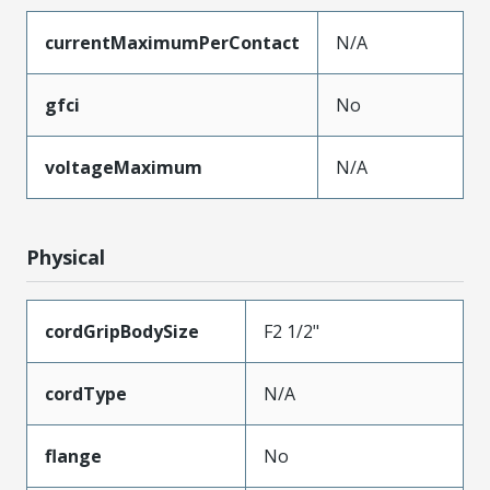
currentMaximumPerContact
N/A
gfci
No
voltageMaximum
N/A
Physical
cordGripBodySize
F2 1/2"
cordType
N/A
flange
No