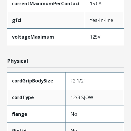
currentMaximumPerContact
15.0A
gfci
Yes-In-line
voltageMaximum
125V
Physical
cordGripBodySize
F2 1/2"
cordType
12/3 SJOW
flange
No
flipLid
No