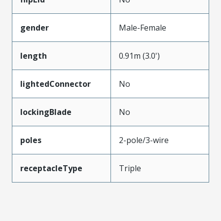
gender
Male-Female
length
0.91m (3.0')
lightedConnector
No
lockingBlade
No
poles
2-pole/3-wire
receptacleType
Triple