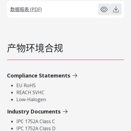
数据报表 (PDF)
产物环境合规
Compliance Statements
EU RoHS
REACH SVHC
Low-Halogen
Industry Documents
IPC 1752A Class C
IPC 1752A Class D