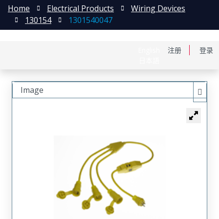
Home
Electrical Products
Wiring Devices
130154
1301540047
English
注册
登录
日本語
Image