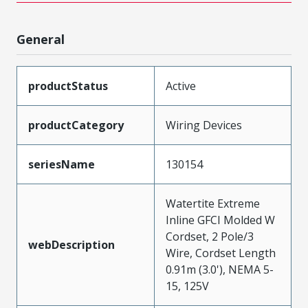
General
productStatus
Active
productCategory
Wiring Devices
seriesName
130154
Watertite Extreme
Inline GFCI Molded W
Cordset, 2 Pole/3
webDescription
Wire, Cordset Length
0.91m (3.0'), NEMA 5-
15, 125V