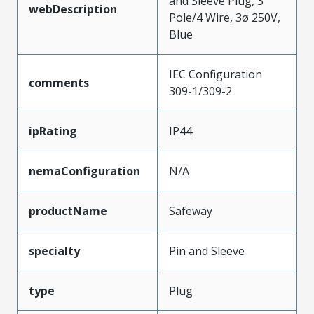
and Sleeve Plug, 3
webDescription
Pole/4 Wire, 3ø 250V,
Blue
IEC Configuration
comments
309-1/309-2
ipRating
IP44
nemaConfiguration
N/A
productName
Safeway
specialty
Pin and Sleeve
type
Plug