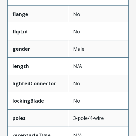
flange
No
flipLid
No
gender
Male
length
N/A
lightedConnector
No
lockingBlade
No
poles
3-pole/4-wire
receptacleType
N/A