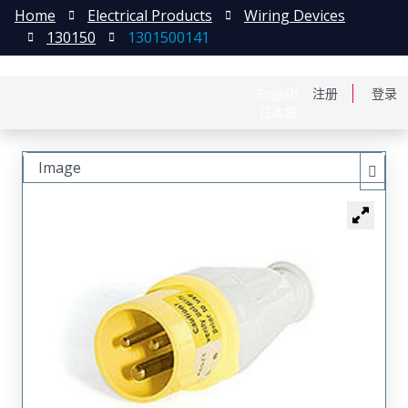
Home
Electrical Products
Wiring Devices
130150
1301500141
English
注册
登录
日本語
Image