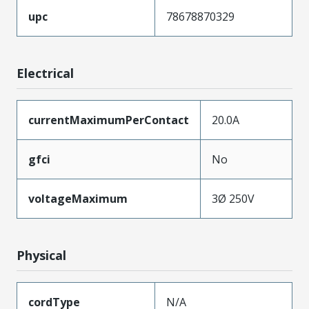
upc
78678870329
Electrical
currentMaximumPerContact
20.0A
gfci
No
voltageMaximum
3Ø 250V
Physical
cordType
N/A