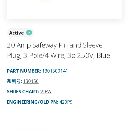
Active
20 Amp Safeway Pin and Sleeve
Plug, 3 Pole/4 Wire, 3ø 250V, Blue
PART NUMBER
:
1301500141
系列号
:
130150
SERIES CHART
:
VIEW
ENGINEERING/OLD PN:
420P9