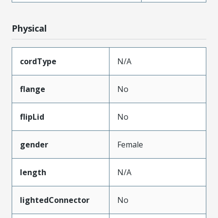
Physical
cordType
N/A
flange
No
flipLid
No
gender
Female
length
N/A
lightedConnector
No