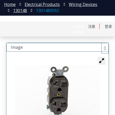
Home
Electrical Products
Wiring Devices
130148
1301480092
English
注册
登录
日本語
Image