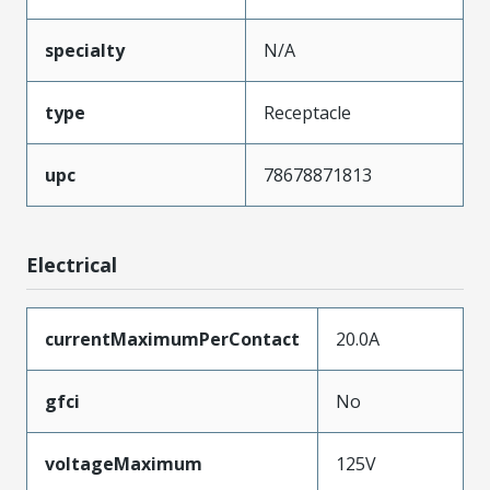
specialty
N/A
type
Receptacle
upc
78678871813
Electrical
currentMaximumPerContact
20.0A
gfci
No
voltageMaximum
125V