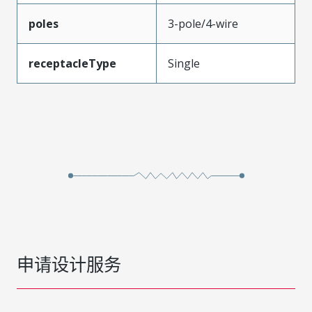
poles
3-pole/4-wire
receptacleType
Single
申请设计服务