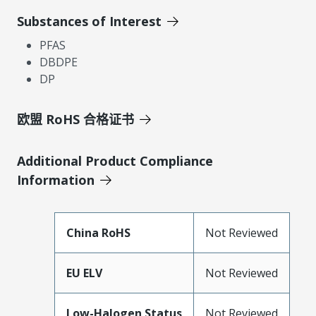
Substances of Interest
PFAS
DBDPE
DP
欧盟 RoHS 合格证书
Additional Product Compliance
Information
China RoHS
Not Reviewed
EU ELV
Not Reviewed
Low-Halogen Status
Not Reviewed