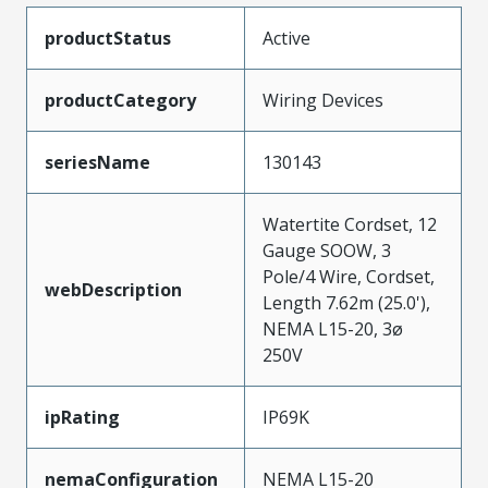
productStatus
Active
productCategory
Wiring Devices
seriesName
130143
Watertite Cordset, 12
Gauge SOOW, 3
Pole/4 Wire, Cordset,
webDescription
Length 7.62m (25.0'),
NEMA L15-20, 3ø
250V
ipRating
IP69K
nemaConfiguration
NEMA L15-20