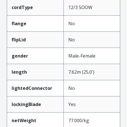
cordType
12/3 SOOW
flange
No
flipLid
No
gender
Male-Female
length
7.62m (25.0')
lightedConnector
No
lockingBlade
Yes
netWeight
77.000/kg