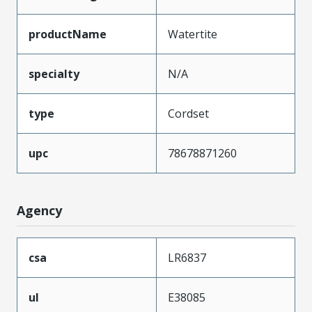
productName
Watertite
specialty
N/A
type
Cordset
upc
78678871260
Agency
csa
LR6837
ul
E38085