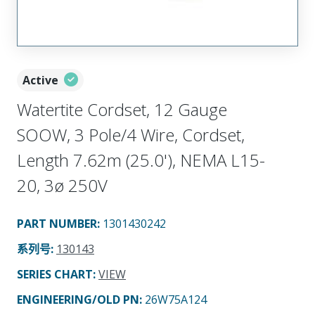
Active
Watertite Cordset, 12 Gauge
SOOW, 3 Pole/4 Wire, Cordset,
Length 7.62m (25.0'), NEMA L15-
20, 3ø 250V
PART NUMBER
:
1301430242
系列号
:
130143
SERIES CHART
:
VIEW
ENGINEERING/OLD PN:
26W75A124