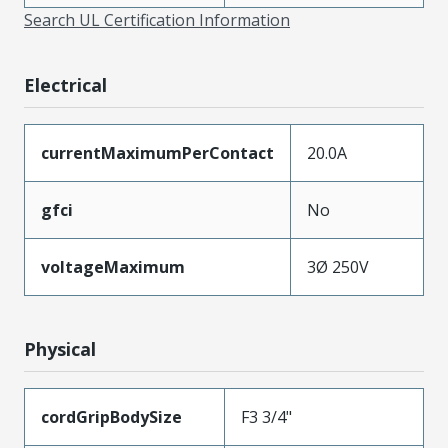
Search UL Certification Information
Electrical
currentMaximumPerContact
20.0A
gfci
No
voltageMaximum
3Ø 250V
Physical
cordGripBodySize
F3 3/4"