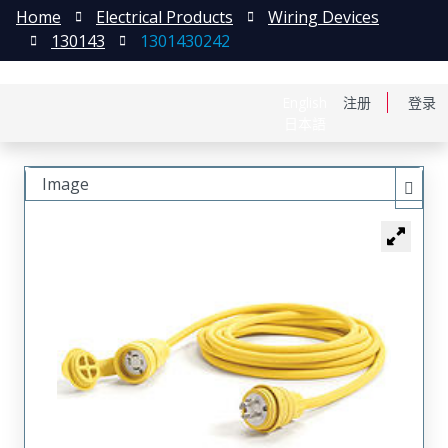
Home
Electrical Products
Wiring Devices
130143
1301430242
English
注册
登录
日本語
Image