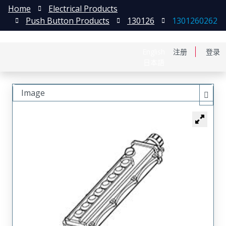
Home
Electrical Products
Push Button Products
130126
1301260262
English
注册
登录
日本語
Image