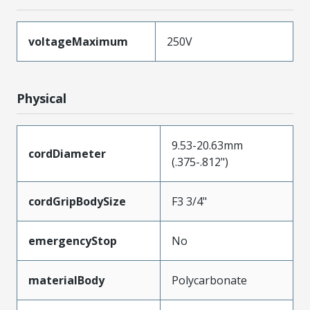
voltageMaximum
250V
Physical
9.53-20.63mm
cordDiameter
(.375-.812")
cordGripBodySize
F3 3/4"
emergencyStop
No
materialBody
Polycarbonate