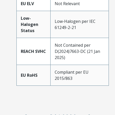
EU ELV
Not Relevant
Low-
Low-Halogen per IEC
Halogen
61249-2-21
Status
Not Contained per
REACH SVHC
D(2024)7663-DC (21 Jan
2025)
Compliant per EU
EU RoHS
2015/863