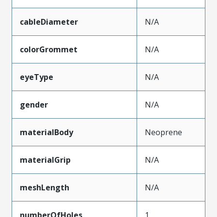
cableDiameter
N/A
colorGrommet
N/A
eyeType
N/A
gender
N/A
materialBody
Neoprene
materialGrip
N/A
meshLength
N/A
numberOfHoles
1