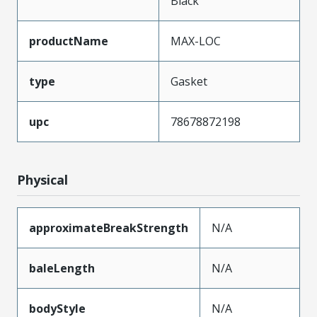
Black
productName
MAX-LOC
type
Gasket
upc
78678872198
Physical
approximateBreakStrength
N/A
baleLength
N/A
bodyStyle
N/A