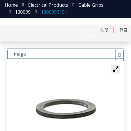
Home
Electrical Products
Cable Grips
130099
1300990151
English
注册
登录
日本語
Image