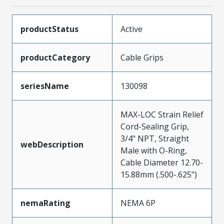
productStatus
Active
productCategory
Cable Grips
seriesName
130098
MAX-LOC Strain Relief
Cord-Sealing Grip,
3/4" NPT, Straight
webDescription
Male with O-Ring,
Cable Diameter 12.70-
15.88mm (.500-.625")
nemaRating
NEMA 6P