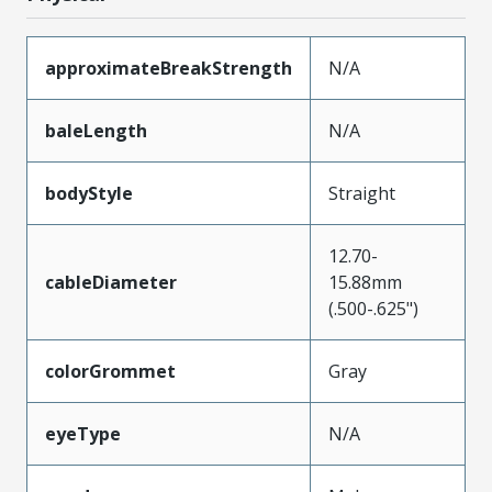
approximateBreakStrength
N/A
baleLength
N/A
bodyStyle
Straight
12.70-
cableDiameter
15.88mm
(.500-.625")
colorGrommet
Gray
eyeType
N/A