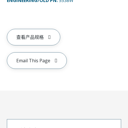
ENGINEERING/OLD PN:
5538W
查看产品规格
Email This Page