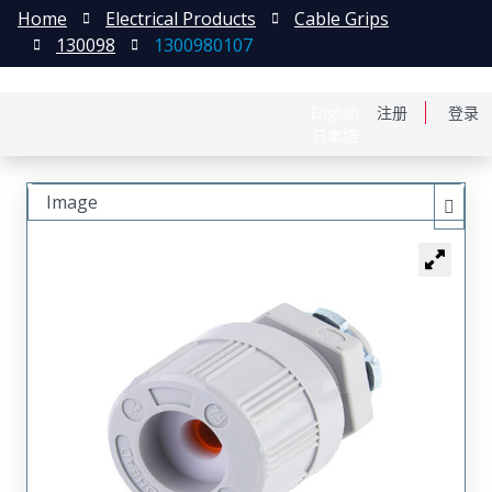
Home
Electrical Products
Cable Grips
130098
1300980107
English
注册
登录
日本語
Image