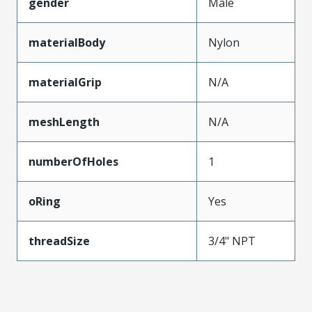
gender
Male
materialBody
Nylon
materialGrip
N/A
meshLength
N/A
numberOfHoles
1
oRing
Yes
threadSize
3/4" NPT