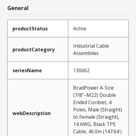
General
productStatus
Active
Industrial Cable
productCategory
Assemblies
seriesName
130062
BradPower A-Size
(7/8”–M22) Double
Ended Cordset, 4
Poles, Male (Straight)
webDescription
to Female (Straight),
14 AWG, Black TPE
Cable, 45.0m (147.64')