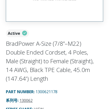
Active
BradPower A-Size (7/8”–M22)
Double Ended Cordset, 4 Poles,
Male (Straight) to Female (Straight),
14 AWG, Black TPE Cable, 45.0m
(147.64') Length
PART NUMBER
:
1300621178
系列号
:
130062