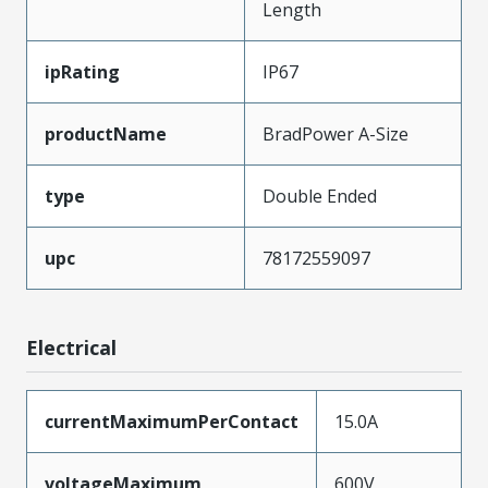
Length
ipRating
IP67
productName
BradPower A-Size
type
Double Ended
upc
78172559097
Electrical
currentMaximumPerContact
15.0A
voltageMaximum
600V