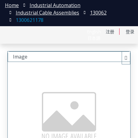
Home
Industrial Automation
Industrial Cable Assemblies
130062
1300621178
English
注册
登录
日本語
Image