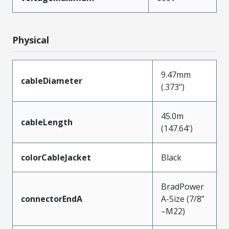
Physical
9.47mm
cableDiameter
(.373")
45.0m
cableLength
(147.64')
colorCableJacket
Black
BradPower
connectorEndA
A-Size (7/8”
–M22)