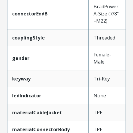
BradPower
connectorEndB
A-Size (7/8”
–M22)
couplingStyle
Threaded
Female-
gender
Male
keyway
Tri-Key
ledIndicator
None
materialCableJacket
TPE
materialConnectorBody
TPE