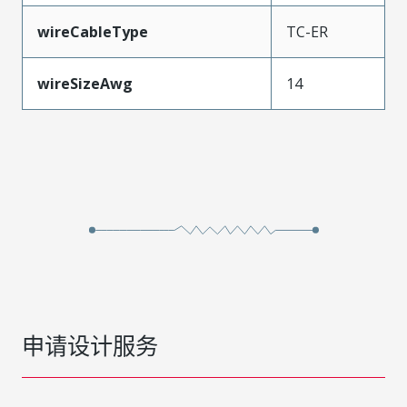
wireCableType
TC-ER
wireSizeAwg
14
申请设计服务