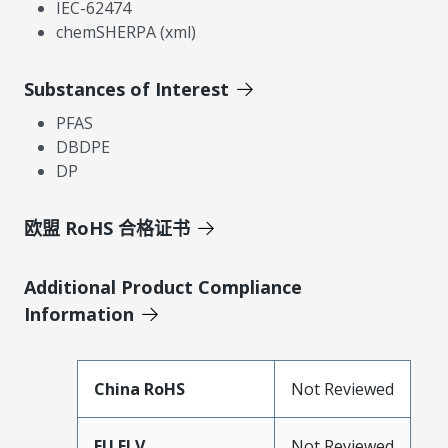
IEC-62474
chemSHERPA (xml)
Substances of Interest
PFAS
DBDPE
DP
欧盟 RoHS 合格证书
Additional Product Compliance
Information
China RoHS
Not Reviewed
EU ELV
Not Reviewed