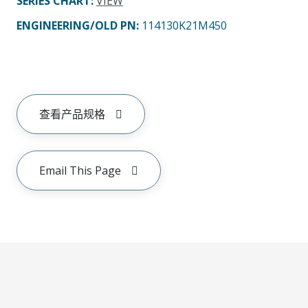
SERIES CHART
:
VIEW
ENGINEERING/OLD PN:
114130K21M450
查看产品规格
Email This Page