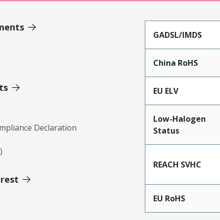
ments
GADSL/IMDS
China RoHS
ts
EU ELV
Low-Halogen
mpliance Declaration
Status
)
REACH SVHC
erest
EU RoHS