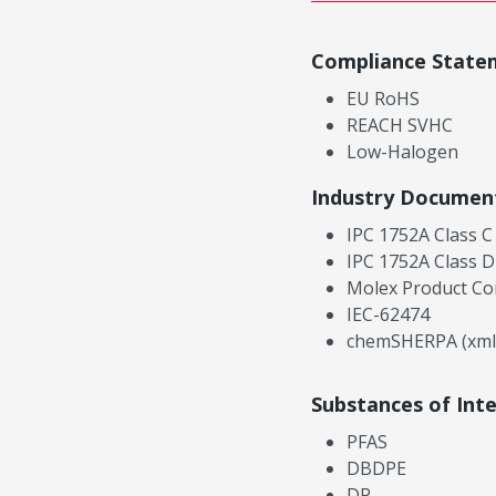
Compliance State
EU RoHS
REACH SVHC
Low-Halogen
Industry Documen
IPC 1752A Class C
IPC 1752A Class D
Molex Product Co
IEC-62474
chemSHERPA (xml
Substances of Int
PFAS
DBDPE
DP