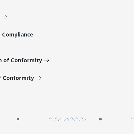
t Compliance
n of Conformity
of Conformity