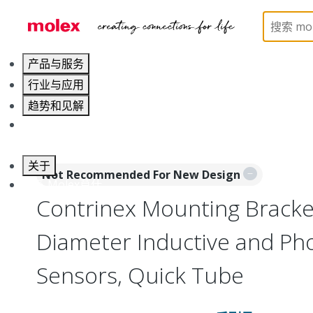
Home
Sensors
Sensor Accessories
120255
产品与服务
行业与应用
趋势和见解
职业发展
关于
Not Recommended For New Design
联系 Molex莫仕
Contrinex Mounting Brack
Diameter Inductive and Pho
Sensors, Quick Tube