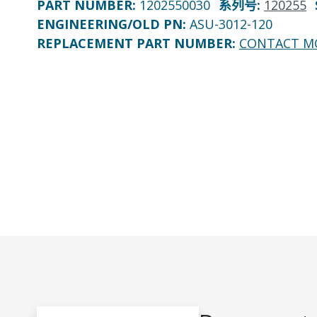
PART NUMBER
:
1202550030
系列号
:
120255
ENGINEERING/OLD PN:
ASU-3012-120
REPLACEMENT PART NUMBER
:
CONTACT M