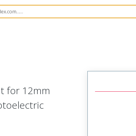
1202550030
et for 12mm
toelectric