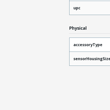
upc
Physical
accessoryType
sensorHousingSiz