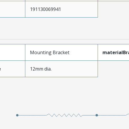
191130069941
Mounting Bracket
materialBr
e
12mm dia.