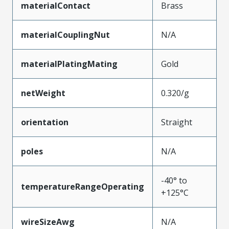
materialContact
Brass
materialCouplingNut
N/A
materialPlatingMating
Gold
netWeight
0.320/g
orientation
Straight
poles
N/A
-40° to
temperatureRangeOperating
+125°C
wireSizeAwg
N/A