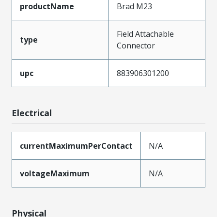
productName
Brad M23
Field Attachable
type
Connector
upc
883906301200
Electrical
currentMaximumPerContact
N/A
voltageMaximum
N/A
Physical