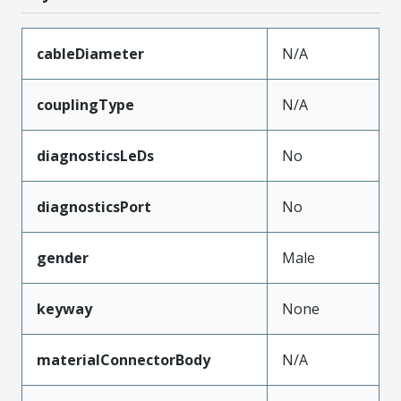
cableDiameter
N/A
couplingType
N/A
diagnosticsLeDs
No
diagnosticsPort
No
gender
Male
keyway
None
materialConnectorBody
N/A