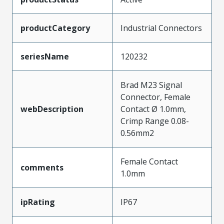
productCategory
Industrial Connectors
seriesName
120232
Brad M23 Signal
Connector, Female
webDescription
Contact Ø 1.0mm,
Crimp Range 0.08-
0.56mm2
Female Contact
comments
1.0mm
ipRating
IP67