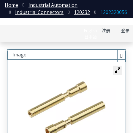
Home
Industrial Automation
Industrial Connectors
120232
1202320056
English
注册
登录
日本語
Image