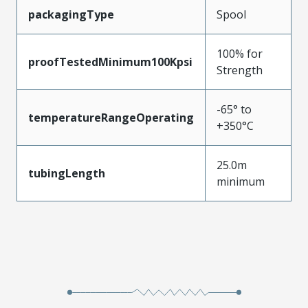
packagingType
Spool
100% for
proofTestedMinimum100Kpsi
Strength
-65° to
temperatureRangeOperating
+350°C
25.0m
tubingLength
minimum