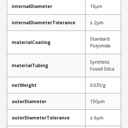
internalDiameter
10µm
internalDiameterTolerance
± 2µm
Standard
materialCoating
Polyimide
Synthetic
materialTubing
Fused Silica
netWeight
0.035/g
outerDiameter
150µm
outerDiameterTolerance
± 6µm