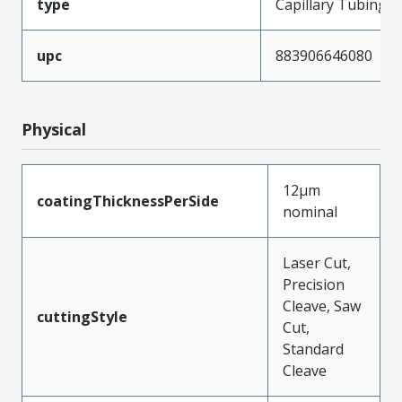
type
Capillary Tubing
upc
883906646080
Physical
12µm
coatingThicknessPerSide
nominal
Laser Cut,
Precision
Cleave, Saw
cuttingStyle
Cut,
Standard
Cleave