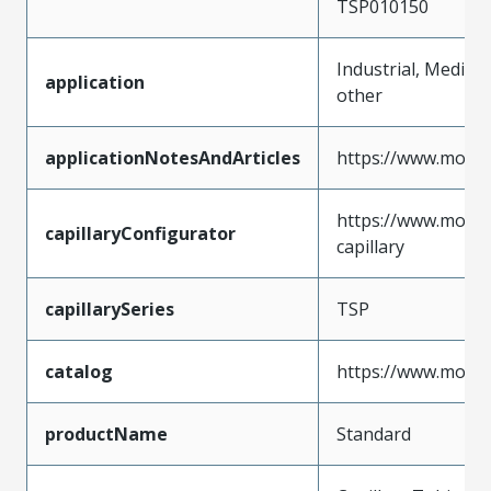
TSP010150
Industrial, Medical,
application
other
applicationNotesAndArticles
https://www.molex.
https://www.molex
capillaryConfigurator
capillary
capillarySeries
TSP
catalog
https://www.molex
productName
Standard