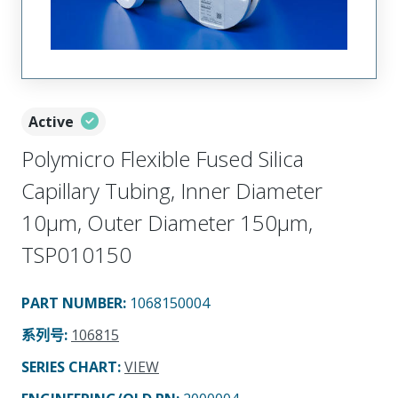
Active
Polymicro Flexible Fused Silica
Capillary Tubing, Inner Diameter
10µm, Outer Diameter 150µm,
TSP010150
PART NUMBER
:
1068150004
系列号
:
106815
SERIES CHART
:
VIEW