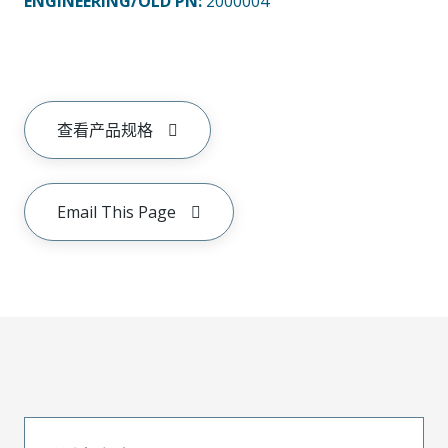
ENGINEERING/OLD PN:
2000004
查看产品规格
Email This Page