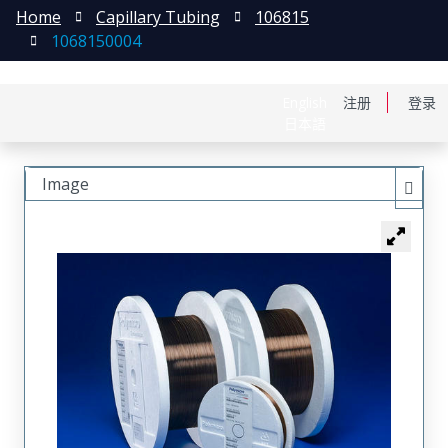
Home
Capillary Tubing
106815
1068150004
English
注册
登录
日本語
Image