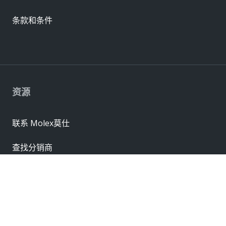
条款和条件
资源
联系 Molex莫仕
查找分销商
市场同类产品对照
联系销售办事处
供应商