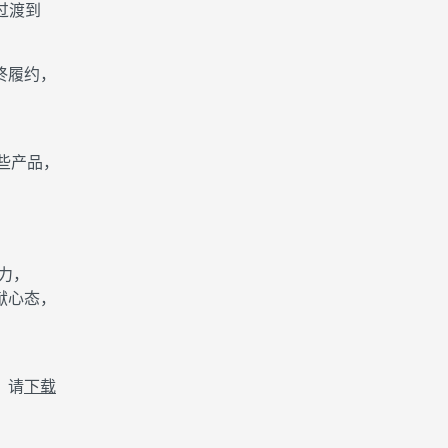
过渡到
最终履约，
这些产品，
力，
献心态，
，请
下载