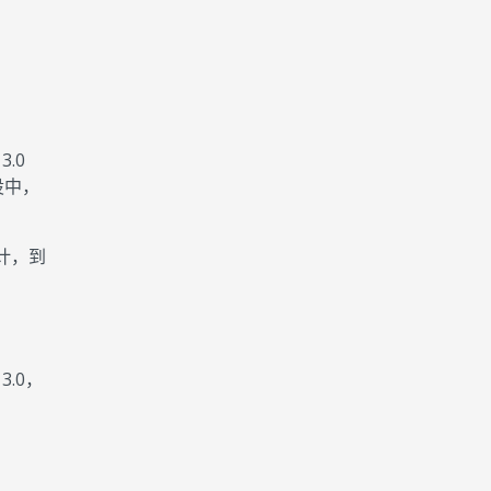
，
.0
设中，
预计，到
.0，