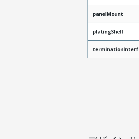
panelMount
platingShell
terminationInterf