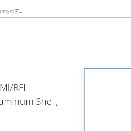
etal, EMI/RFI Backshells, 45 Degree Cable Exit
MM-242-
MI/RFI
luminum Shell,