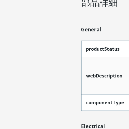
部品詳細
General
productStatus
webDescription
componentType
Electrical