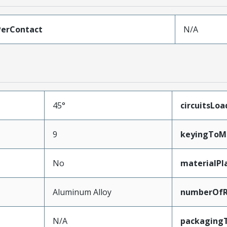
erContact
N/A
45°
circuitsLo
9
keyingToM
No
materialPl
Aluminum Alloy
numberOf
N/A
packaging