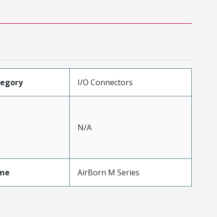
tegory
I/O Connectors
N/A
me
AirBorn M Series