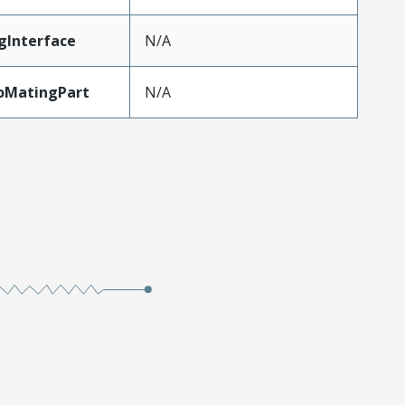
gInterface
N/A
oMatingPart
N/A