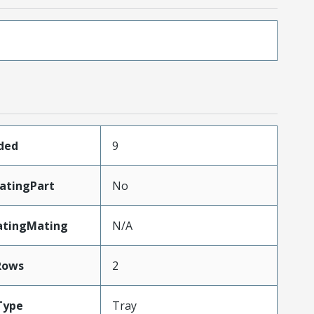
aded
9
atingPart
No
atingMating
N/A
Rows
2
Type
Tray