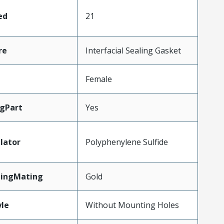
ed
21
re
Interfacial Sealing Gasket
Female
gPart
Yes
lator
Polyphenylene Sulfide
tingMating
Gold
le
Without Mounting Holes