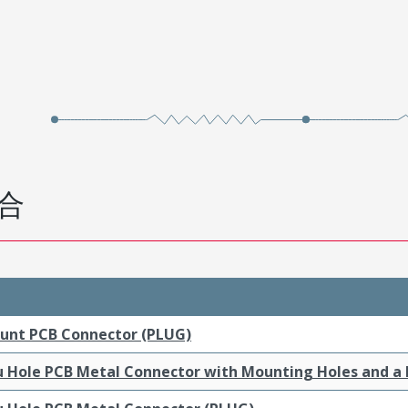
合
ount PCB Connector (PLUG)
ru Hole PCB Metal Connector with Mounting Holes and a