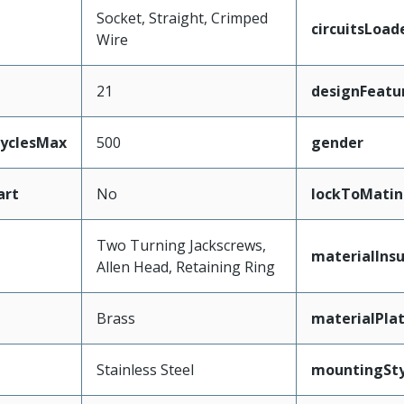
Socket, Straight, Crimped
circuitsLoad
Wire
21
designFeatu
CyclesMax
500
gender
art
No
lockToMatin
Two Turning Jackscrews,
materialInsu
Allen Head, Retaining Ring
Brass
materialPla
Stainless Steel
mountingSty