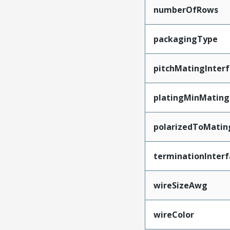
numberOfRows
packagingType
pitchMatingInter
platingMinMating
polarizedToMatin
terminationInterf
wireSizeAwg
wireColor