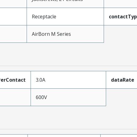
Receptacle
contactTy
AirBorn M Series
erContact
3.0A
dataRate
600V