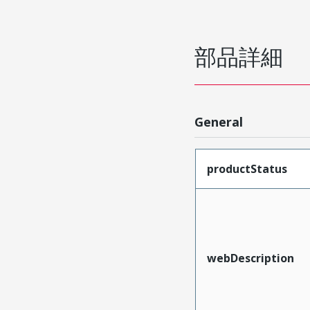
部品詳細
General
productStatus
webDescription