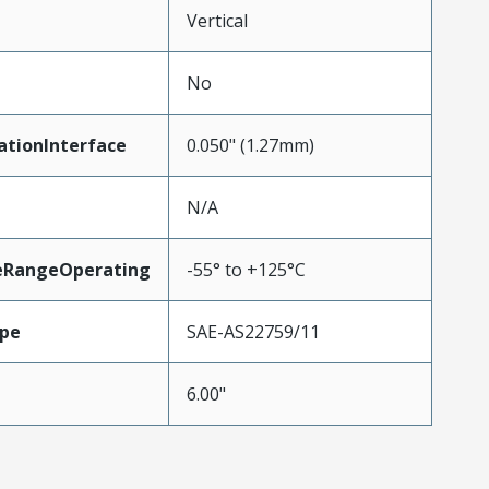
Vertical
No
ationInterface
0.050" (1.27mm)
N/A
eRangeOperating
-55° to +125°C
pe
SAE-AS22759/11
6.00"