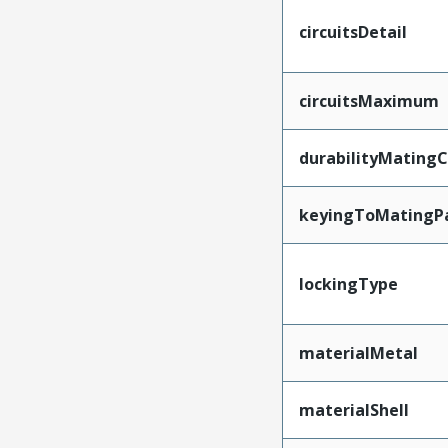
circuitsDetail
circuitsMaximum
durabilityMating
keyingToMatingP
lockingType
materialMetal
materialShell