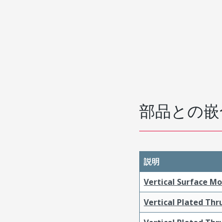
部品との嵌
説明
Vertical Surface M
Vertical Plated Th