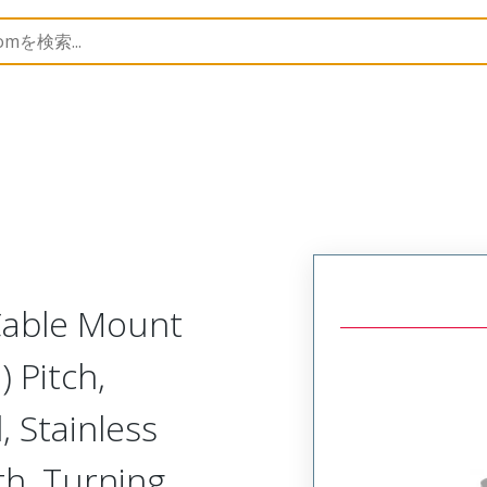
Metal, Cable Mount Receptacle
MM-225-021-261-41CA-9
 Cable Mount
 Pitch,
, Stainless
th, Turning