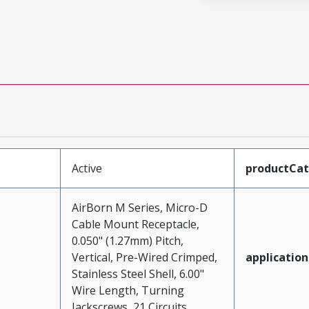
Active
productCa
AirBorn M Series, Micro-D
Cable Mount Receptacle,
0.050" (1.27mm) Pitch,
Vertical, Pre-Wired Crimped,
application
Stainless Steel Shell, 6.00"
Wire Length, Turning
Jackscrews, 21 Circuits