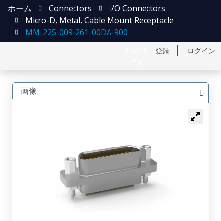
ホーム
Connectors
I/O Connectors
Micro-D, Metal, Cable Mount Receptacle
MM-225-009-261-00DA-900
English
登録
ログイン
中文
画像