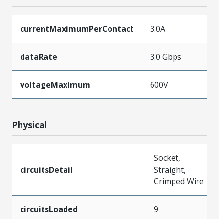
currentMaximumPerContact
3.0A
dataRate
3.0 Gbps
voltageMaximum
600V
Physical
Socket,
circuitsDetail
Straight,
Crimped Wire
circuitsLoaded
9