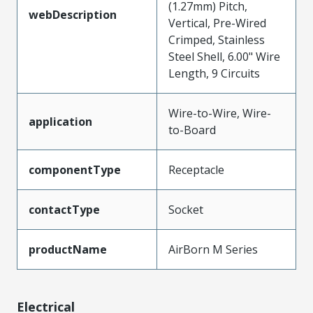
(1.27mm) Pitch,
webDescription
Vertical, Pre-Wired
Crimped, Stainless
Steel Shell, 6.00" Wire
Length, 9 Circuits
Wire-to-Wire, Wire-
application
to-Board
componentType
Receptacle
contactType
Socket
productName
AirBorn M Series
Electrical