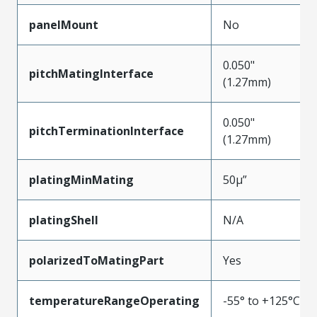
panelMount
No
0.050"
pitchMatingInterface
(1.27mm)
0.050"
pitchTerminationInterface
(1.27mm)
platingMinMating
50µ”
platingShell
N/A
polarizedToMatingPart
Yes
temperatureRangeOperating
-55° to +125°C