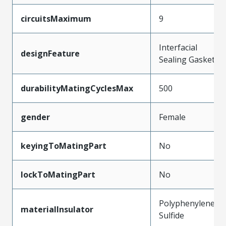
circuitsMaximum
9
Interfacial
designFeature
Sealing Gasket
durabilityMatingCyclesMax
500
gender
Female
keyingToMatingPart
No
lockToMatingPart
No
Polyphenylene
materialInsulator
Sulfide