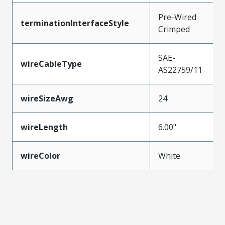
Pre-Wired
terminationInterfaceStyle
Crimped
SAE-
wireCableType
AS22759/11
wireSizeAwg
24
wireLength
6.00"
wireColor
White