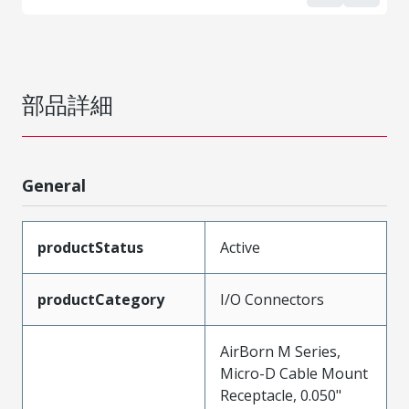
部品詳細
General
productStatus
Active
productCategory
I/O Connectors
AirBorn M Series,
Micro-D Cable Mount
Receptacle, 0.050"