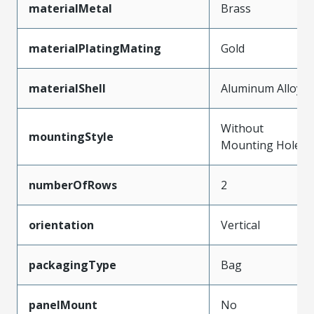
materialMetal
Brass
materialPlatingMating
Gold
materialShell
Aluminum Alloy
Without
mountingStyle
Mounting Holes
numberOfRows
2
orientation
Vertical
packagingType
Bag
panelMount
No