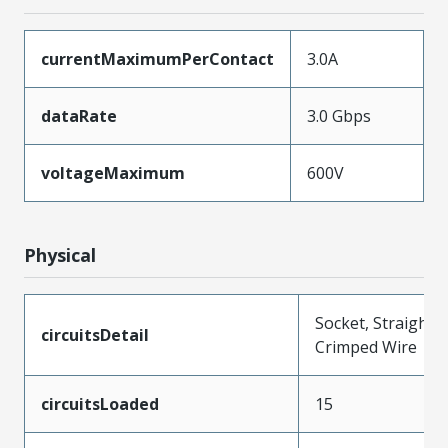
currentMaximumPerContact
3.0A
dataRate
3.0 Gbps
voltageMaximum
600V
Physical
Socket, Straight,
circuitsDetail
Crimped Wire
circuitsLoaded
15