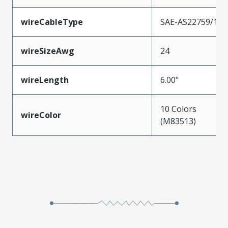
wireCableType
SAE-AS22759/11
wireSizeAwg
24
wireLength
6.00"
10 Colors
wireColor
(M83513)