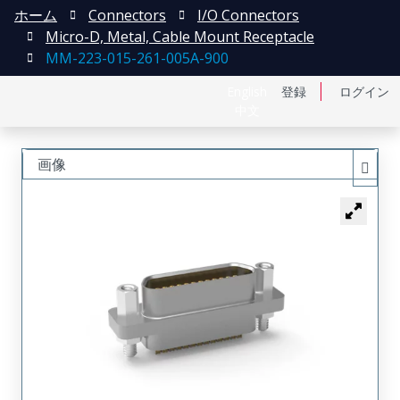
ホーム
Connectors
I/O Connectors
Micro-D, Metal, Cable Mount Receptacle
MM-223-015-261-005A-900
English
登録
ログイン
中文
画像