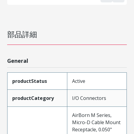
部品詳細
General
productStatus
Active
productCategory
I/O Connectors
AirBorn M Series,
Micro-D Cable Mount
Receptacle, 0.050"