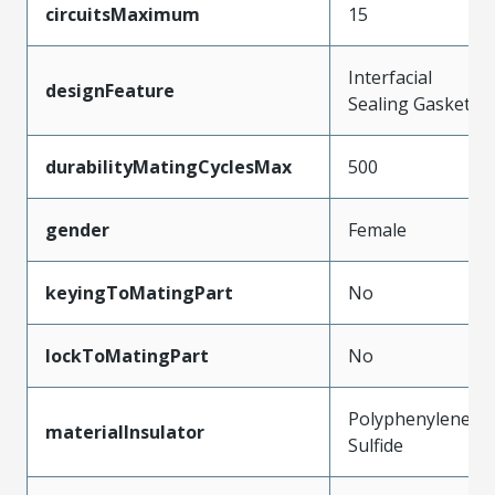
circuitsMaximum
15
Interfacial
designFeature
Sealing Gasket
durabilityMatingCyclesMax
500
gender
Female
keyingToMatingPart
No
lockToMatingPart
No
Polyphenylene
materialInsulator
Sulfide