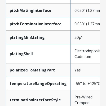
pitchMatingInterface
0.050" (1.27mm)
pitchTerminationInterface
0.050" (1.27mm)
platingMinMating
50µ”
Electrodeposited
platingShell
Cadmium
polarizedToMatingPart
Yes
temperatureRangeOperating
-55° to +125°C
Pre-Wired
terminationInterfaceStyle
Crimped