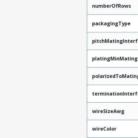
numberOfRows
packagingType
pitchMatingInter
platingMinMating
polarizedToMatin
terminationInterf
wireSizeAwg
wireColor