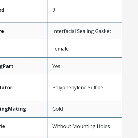
ed
9
re
Interfacial Sealing Gasket
Female
gPart
Yes
lator
Polyphenylene Sulfide
tingMating
Gold
le
Without Mounting Holes