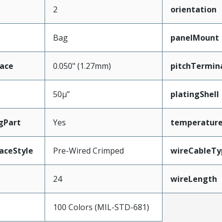
2
orientation
Bag
panelMount
face
0.050" (1.27mm)
pitchTermin
50µ”
platingShell
gPart
Yes
temperatur
aceStyle
Pre-Wired Crimped
wireCableTy
24
wireLength
100 Colors (MIL-STD-681)