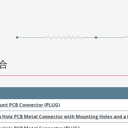
合
ount PCB Connector (PLUG)
ru Hole PCB Metal Connector with Mounting Holes and a