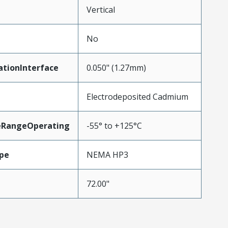
Vertical
No
ationInterface
0.050" (1.27mm)
Electrodeposited Cadmium
eRangeOperating
-55° to +125°C
pe
NEMA HP3
72.00"