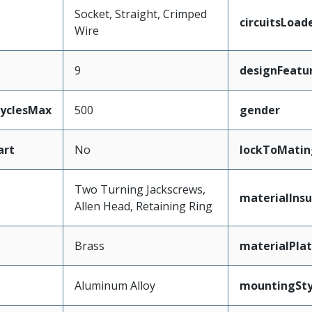
Socket, Straight, Crimped
circuitsLoad
Wire
9
designFeatu
CyclesMax
500
gender
art
No
lockToMatin
Two Turning Jackscrews,
materialInsu
Allen Head, Retaining Ring
Brass
materialPla
Aluminum Alloy
mountingSty