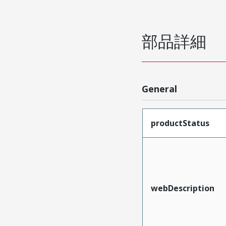
部品詳細
General
productStatus
webDescription