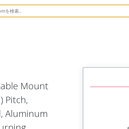
Metal, Cable Mount Receptacle
MM-223-009-261-41UM-
 Cable Mount
 Pitch,
d, Aluminum
Turning