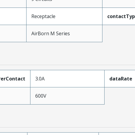
Receptacle
contactTy
AirBorn M Series
erContact
3.0A
dataRate
600V