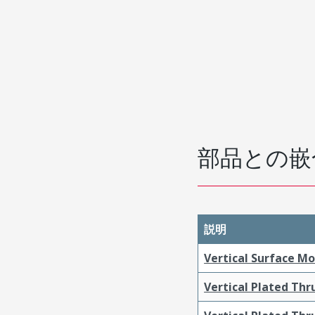
部品との嵌
説明
Vertical Surface M
Vertical Plated Th