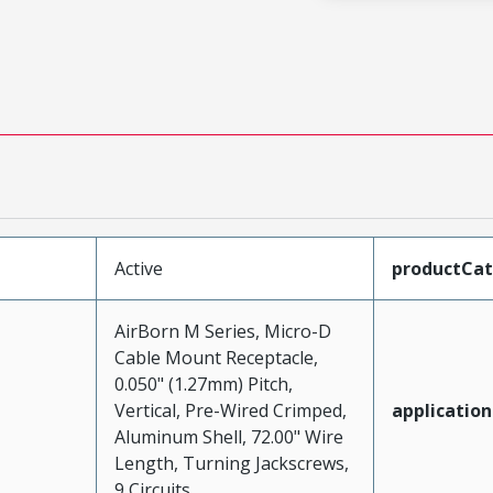
Active
productCa
AirBorn M Series, Micro-D
Cable Mount Receptacle,
0.050" (1.27mm) Pitch,
Vertical, Pre-Wired Crimped,
application
Aluminum Shell, 72.00" Wire
Length, Turning Jackscrews,
9 Circuits