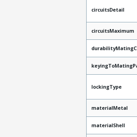
circuitsDetail
circuitsMaximum
durabilityMating
keyingToMatingP
lockingType
materialMetal
materialShell