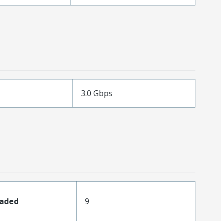
3.0 Gbps
oaded
9