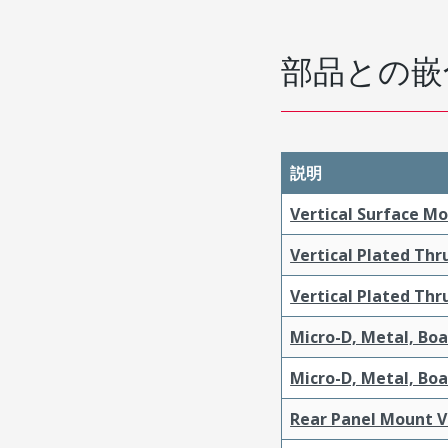
部品との嵌
説明
Vertical Surface M
Vertical Plated Th
Vertical Plated Th
Micro-D, Metal, Bo
Micro-D, Metal, Bo
Rear Panel Mount V