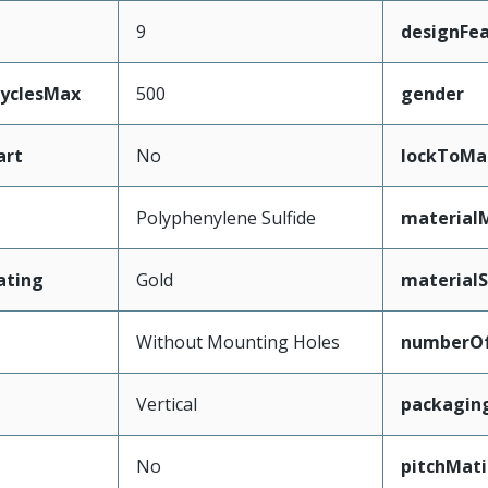
9
designFe
CyclesMax
500
gender
art
No
lockToMa
Polyphenylene Sulfide
material
ating
Gold
materialS
Without Mounting Holes
numberO
Vertical
packagin
No
pitchMati