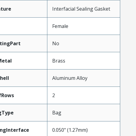
ature
Interfacial Sealing Gasket
Female
tingPart
No
Metal
Brass
hell
Aluminum Alloy
fRows
2
gType
Bag
ngInterface
0.050" (1.27mm)