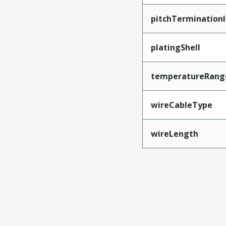
pitchTerminationI
platingShell
temperatureRang
wireCableType
wireLength