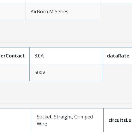
AirBorn M Series
erContact
3.0A
dataRate
600V
Socket, Straight, Crimped
circuitsL
Wire