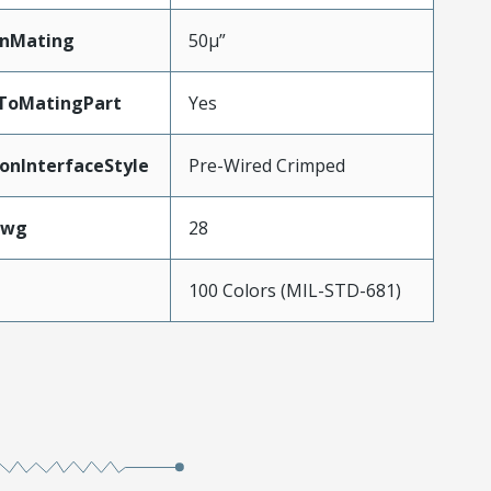
inMating
50µ”
dToMatingPart
Yes
onInterfaceStyle
Pre-Wired Crimped
Awg
28
100 Colors (MIL-STD-681)