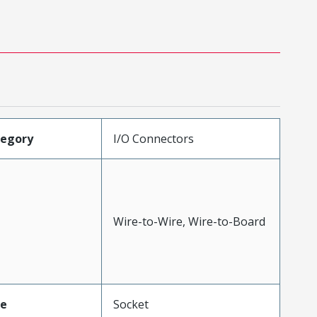
tegory
I/O Connectors
Wire-to-Wire, Wire-to-Board
pe
Socket