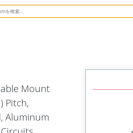
Metal, Cable Mount Receptacle
MM-223-009-261-00XB-9
 Cable Mount
 Pitch,
d, Aluminum
 Circuits