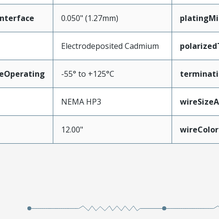
nterface
0.050" (1.27mm)
platingM
Electrodeposited Cadmium
polarize
eOperating
-55° to +125°C
terminati
NEMA HP3
wireSize
12.00"
wireColor