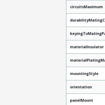
circuitsMaximum
durabilityMating
keyingToMatingP
materialInsulator
materialPlatingM
mountingStyle
orientation
panelMount