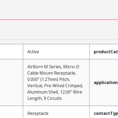
Active
productCa
AirBorn M Series, Micro-D
Cable Mount Receptacle,
0.050" (1.27mm) Pitch,
application
Vertical, Pre-Wired Crimped,
Aluminum Shell, 12.00" Wire
Length, 9 Circuits
Receptacle
contactTy