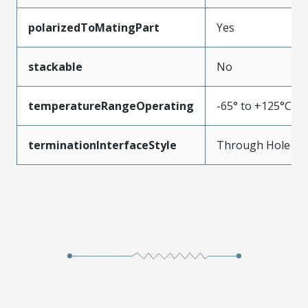
polarizedToMatingPart
Yes
stackable
No
temperatureRangeOperating
-65° to +125°C
terminationInterfaceStyle
Through Hole