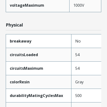
voltageMaximum
1000V
Physical
breakaway
No
circuitsLoaded
54
circuitsMaximum
54
colorResin
Gray
durabilityMatingCyclesMax
500