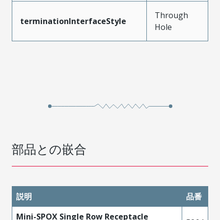
Through
terminationInterfaceStyle
Hole
部品との嵌合
説明
品番
Mini-SPOX Single Row Receptacle