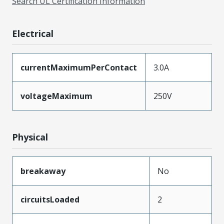
Search UL Certification Information
Electrical
currentMaximumPerContact
3.0A
voltageMaximum
250V
Physical
breakaway
No
circuitsLoaded
2