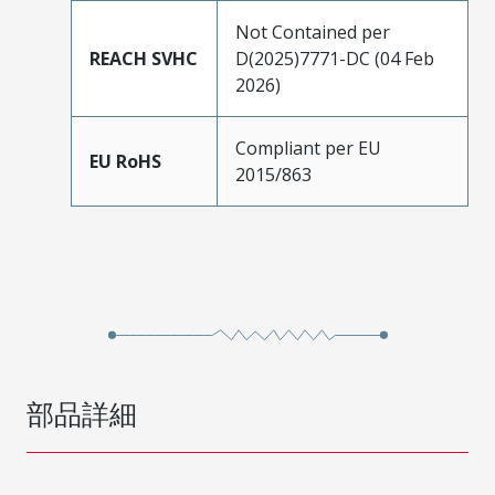
Not Contained per
REACH SVHC
D(2025)7771-DC (04 Feb
2026)
Compliant per EU
EU RoHS
2015/863
部品詳細