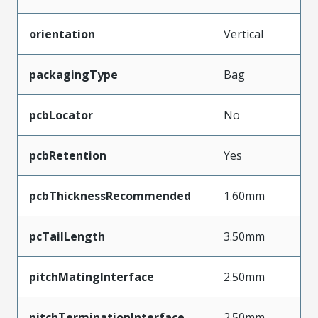
orientation
Vertical
packagingType
Bag
pcbLocator
No
pcbRetention
Yes
pcbThicknessRecommended
1.60mm
pcTailLength
3.50mm
pitchMatingInterface
2.50mm
pitchTerminationInterface
2.50mm