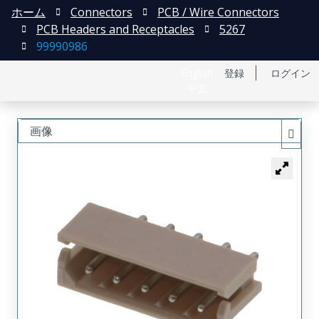
ホーム
Connectors
PCB / Wire Connectors
PCB Headers and Receptacles
5267
99990986
English
登録
ログイン
中文
画像