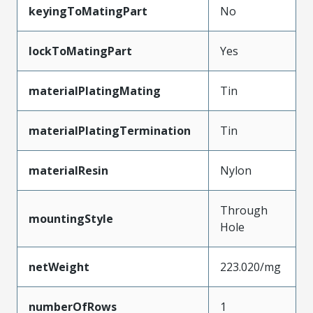
keyingToMatingPart
No
lockToMatingPart
Yes
materialPlatingMating
Tin
materialPlatingTermination
Tin
materialResin
Nylon
Through
mountingStyle
Hole
netWeight
223.020/mg
numberOfRows
1