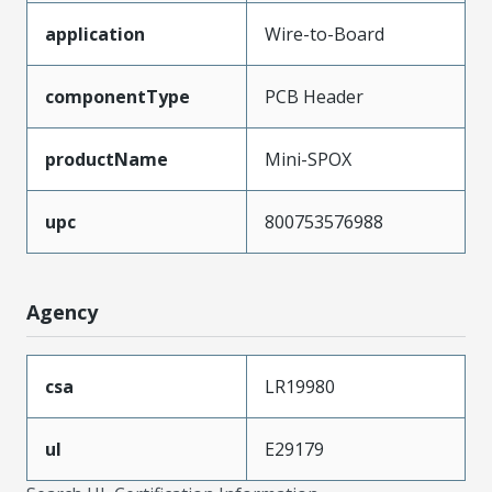
application
Wire-to-Board
componentType
PCB Header
productName
Mini-SPOX
upc
800753576988
Agency
csa
LR19980
ul
E29179