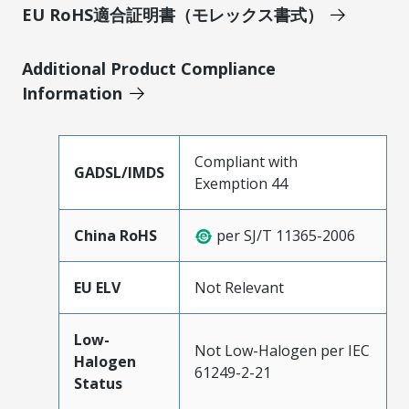
EU RoHS適合証明書（モレックス書式）
Additional Product Compliance
Information
Compliant with
GADSL/IMDS
Exemption 44
China RoHS
per SJ/T 11365-2006
EU ELV
Not Relevant
Low-
Not Low-Halogen per IEC
Halogen
61249-2-21
Status