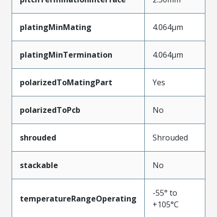
platingMinMating
4.064µm
platingMinTermination
4.064µm
polarizedToMatingPart
Yes
polarizedToPcb
No
shrouded
Shrouded
stackable
No
-55° to
temperatureRangeOperating
+105°C