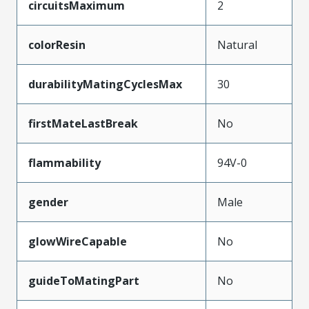
circuitsMaximum
2
colorResin
Natural
durabilityMatingCyclesMax
30
firstMateLastBreak
No
flammability
94V-0
gender
Male
glowWireCapable
No
guideToMatingPart
No