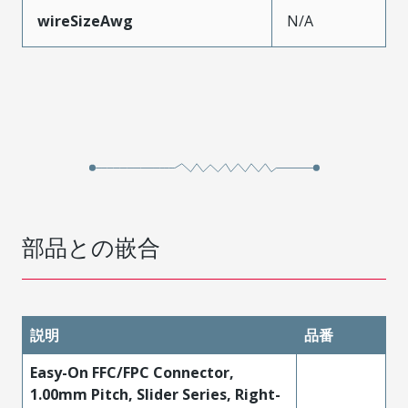
wireSizeAwg
N/A
部品との嵌合
説明
品番
Easy-On FFC/FPC Connector,
1.00mm Pitch, Slider Series, Right-