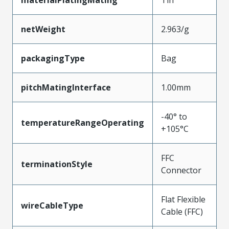
materialPlatingMating
Tin
netWeight
2.963/g
packagingType
Bag
pitchMatingInterface
1.00mm
-40° to
temperatureRangeOperating
+105°C
FFC
terminationStyle
Connector
Flat Flexible
wireCableType
Cable (FFC)