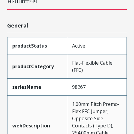
General
productStatus
Active
Flat-Flexible Cable
productCategory
(FFC)
seriesName
98267
1.00mm Pitch Premo-
Flex FFC Jumper,
Opposite Side
webDescription
Contacts (Type D),
254.00mm Cable