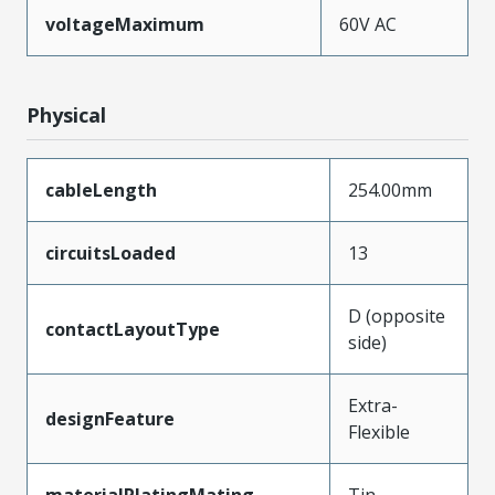
voltageMaximum
60V AC
Physical
cableLength
254.00mm
circuitsLoaded
13
D (opposite
contactLayoutType
side)
Extra-
designFeature
Flexible