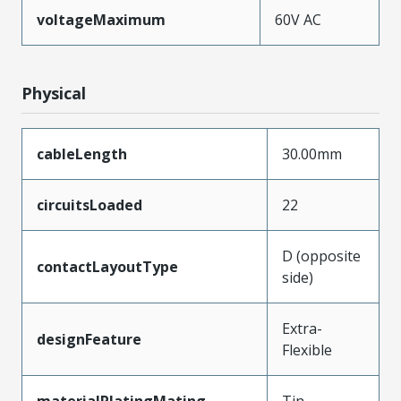
voltageMaximum
60V AC
Physical
cableLength
30.00mm
circuitsLoaded
22
D (opposite
contactLayoutType
side)
Extra-
designFeature
Flexible