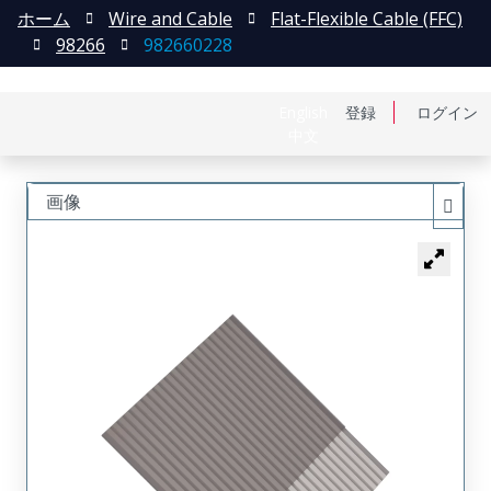
ホーム
Wire and Cable
Flat-Flexible Cable (FFC)
98266
982660228
English
登録
ログイン
中文
画像