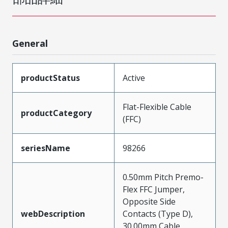
General
productStatus
Active
Flat-Flexible Cable
productCategory
(FFC)
seriesName
98266
0.50mm Pitch Premo-
Flex FFC Jumper,
Opposite Side
webDescription
Contacts (Type D),
30.00mm Cable