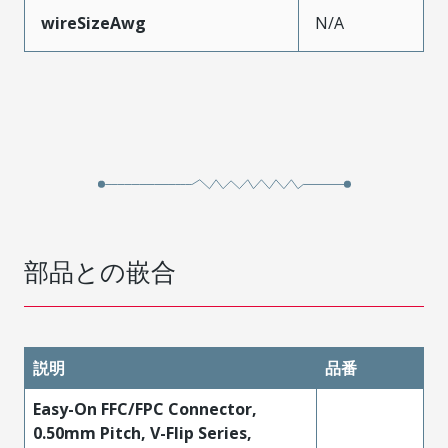
wireSizeAwg
N/A
部品との嵌合
説明
品番
Easy-On FFC/FPC Connector,
0.50mm Pitch, V-Flip Series,