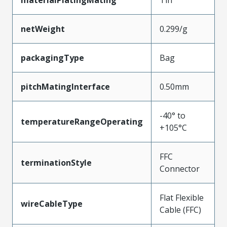
materialPlatingMating
Tin
netWeight
0.299/g
packagingType
Bag
pitchMatingInterface
0.50mm
-40° to
temperatureRangeOperating
+105°C
FFC
terminationStyle
Connector
Flat Flexible
wireCableType
Cable (FFC)