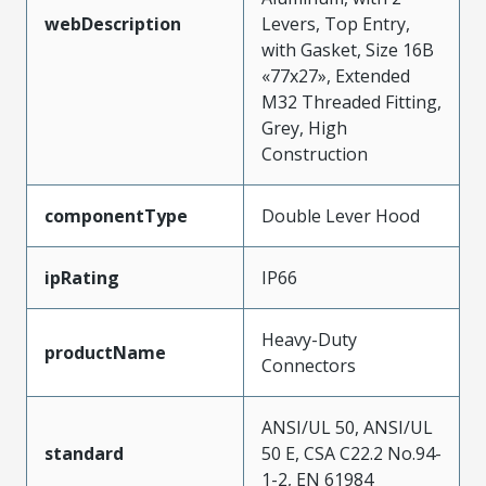
webDescription
Levers, Top Entry,
with Gasket, Size 16B
«77x27», Extended
M32 Threaded Fitting,
Grey, High
Construction
componentType
Double Lever Hood
ipRating
IP66
Heavy-Duty
productName
Connectors
ANSI/UL 50, ANSI/UL
standard
50 E, CSA C22.2 No.94-
1-2, EN 61984