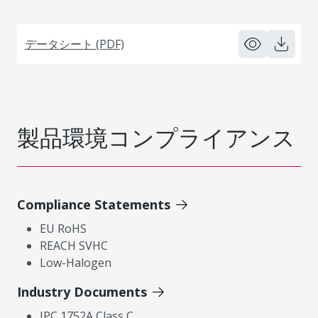
データシート (PDF)
製品環境コンプライアンス
Compliance Statements
EU RoHS
REACH SVHC
Low-Halogen
Industry Documents
IPC 1752A Class C