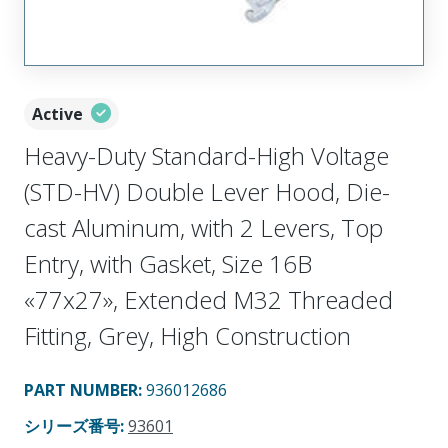
Active
Heavy-Duty Standard-High Voltage
(STD-HV) Double Lever Hood, Die-
cast Aluminum, with 2 Levers, Top
Entry, with Gasket, Size 16B
«77x27», Extended M32 Threaded
Fitting, Grey, High Construction
PART NUMBER
:
936012686
シリーズ番号
:
93601