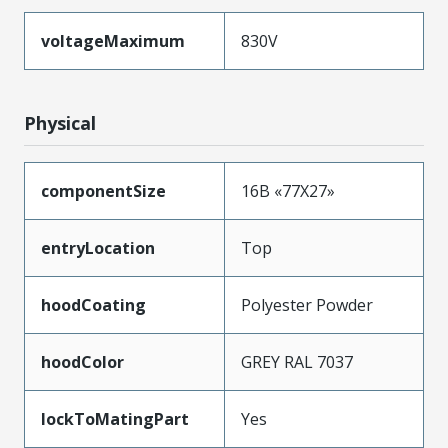
voltageMaximum
830V
Physical
componentSize
16B «77X27»
entryLocation
Top
hoodCoating
Polyester Powder
hoodColor
GREY RAL 7037
lockToMatingPart
Yes