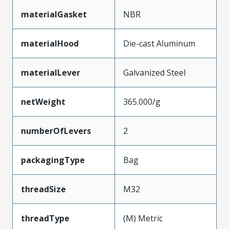
materialGasket
NBR
materialHood
Die-cast Aluminum
materialLever
Galvanized Steel
netWeight
365.000/g
numberOfLevers
2
packagingType
Bag
threadSize
M32
threadType
(M) Metric