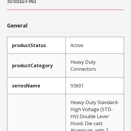
General
productStatus
Active
Heavy Duty
productCategory
Connectors
seriesName
93601
Heavy-Duty Standard-
High Voltage (STD-
HV) Double Lever
Hood, Die-cast
Aluminum, with 2