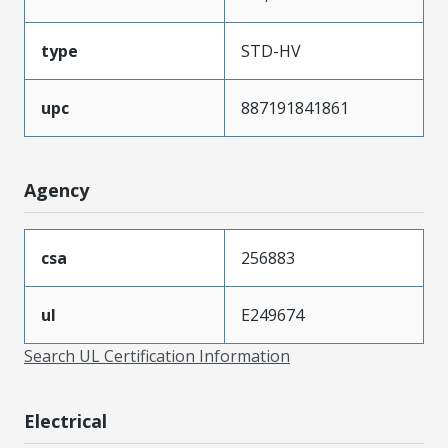
type
STD-HV
upc
887191841861
Agency
csa
256883
ul
E249674
Search UL Certification Information
Electrical