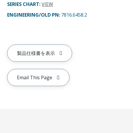
SERIES CHART
:
VIEW
ENGINEERING/OLD PN:
7816.6458.2
製品仕様書を表示
Email This Page