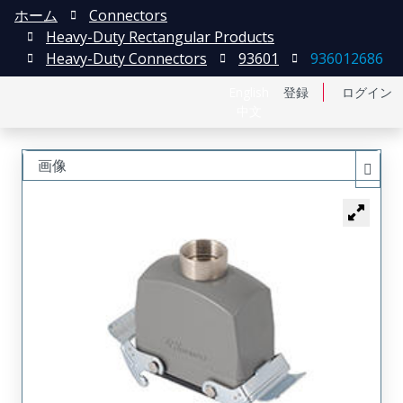
ホーム
Connectors
Heavy-Duty Rectangular Products
Heavy-Duty Connectors
93601
936012686
English
登録
ログイン
中文
画像