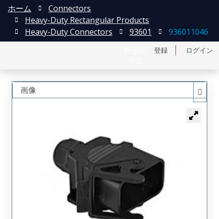
ホーム
Connectors
Heavy-Duty Rectangular Products
Heavy-Duty Connectors
93601
936011046
English
登録
ログイン
中文
画像