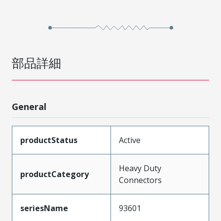
部品詳細
General
productStatus
Active
Heavy Duty
productCategory
Connectors
seriesName
93601