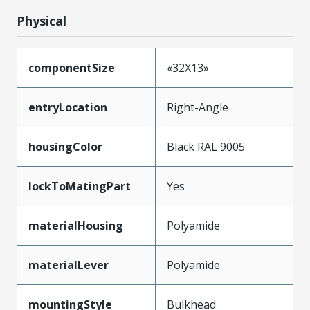
Physical
componentSize
«32X13»
entryLocation
Right-Angle
housingColor
Black RAL 9005
lockToMatingPart
Yes
materialHousing
Polyamide
materialLever
Polyamide
mountingStyle
Bulkhead