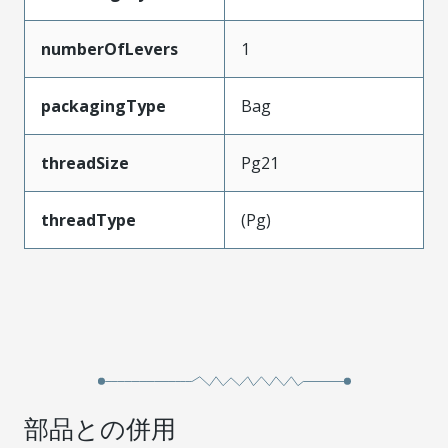
numberOfLevers
1
packagingType
Bag
threadSize
Pg21
threadType
(Pg)
部品との併用