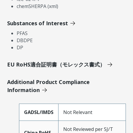
chemSHERPA (xml)
Substances of Interest
PFAS
DBDPE
DP
EU RoHS適合証明書（モレックス書式）
Additional Product Compliance
Information
GADSL/IMDS
Not Relevant
Not Reviewed per SJ/T
China RoHS