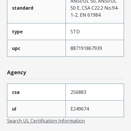
ANSI/UL 50, ANSI/UL
standard
50 E, CSA C22.2 No.94-
1-2, EN 61984
type
STD
upc
887191867939
Agency
csa
256883
ul
E249674
Search UL Certification Information