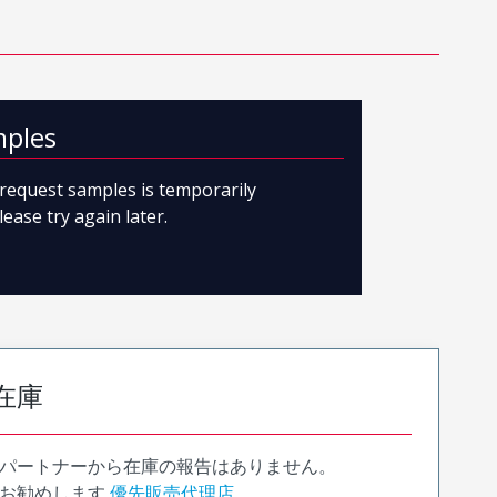
mples
o request samples is temporarily
lease try again later.
在庫
パートナーから在庫の報告はありません。
お勧めします
優先販売代理店