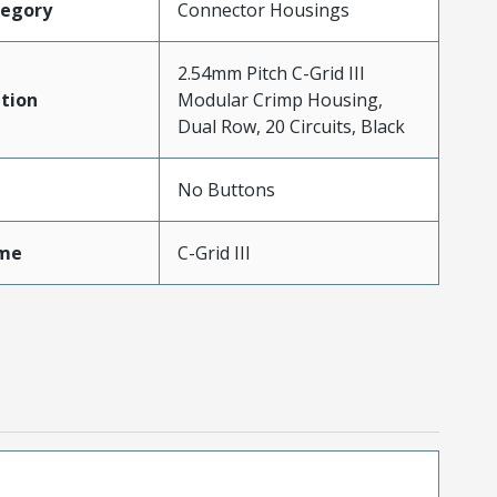
tegory
Connector Housings
2.54mm Pitch C-Grid III
tion
Modular Crimp Housing,
Dual Row, 20 Circuits, Black
No Buttons
me
C-Grid III