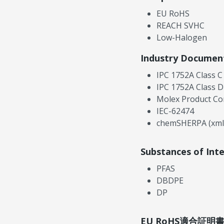
EU RoHS
REACH SVHC
Low-Halogen
Industry Documen
IPC 1752A Class C
IPC 1752A Class D
Molex Product Co
IEC-62474
chemSHERPA (xml
Substances of Int
PFAS
DBDPE
DP
EU RoHS適合証