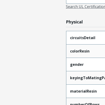
Search UL Certificati
Physical
circuitsDetail
colorResin
gender
keyingToMatingP
materialResin
numberOfRows