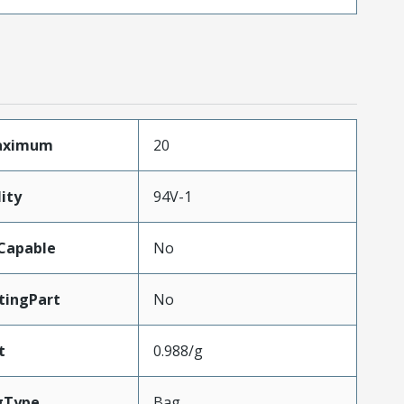
Maximum
20
ity
94V-1
Capable
No
tingPart
No
t
0.988/g
gType
Bag