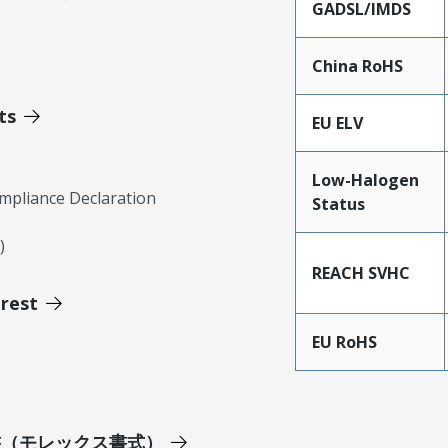
GADSL/IMDS
China RoHS
ts
EU ELV
Low-Halogen
mpliance Declaration
Status
)
REACH SVHC
erest
EU RoHS
明書（モレックス書式）