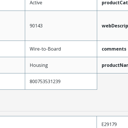
Active
productCa
90143
webDescrip
Wire-to-Board
comments
Housing
productNa
800753531239
E29179