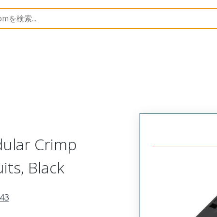
nnector Housings
90143
901430020
dular Crimp
its, Black
43