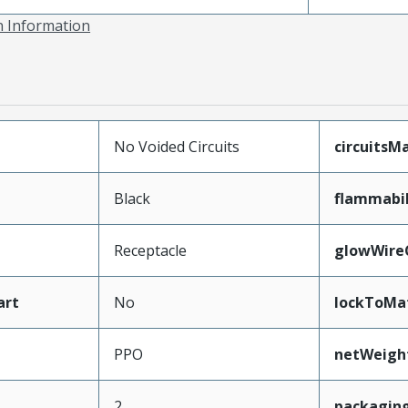
on Information
No Voided Circuits
circuits
Black
flammabil
Receptacle
glowWire
art
No
lockToMa
PPO
netWeigh
2
packagin