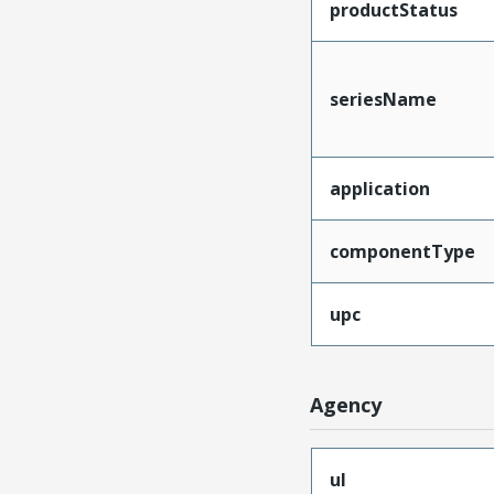
productStatus
seriesName
application
componentType
upc
Agency
ul