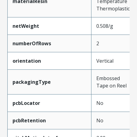
materialResin
Temperature
Thermoplastic
netWeight
0.508/g
numberOfRows
2
orientation
Vertical
Embossed
packagingType
Tape on Reel
pcbLocator
No
pcbRetention
No