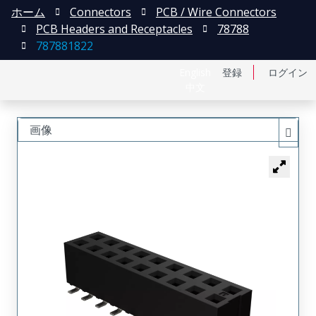
ホーム
Connectors
PCB / Wire Connectors
PCB Headers and Receptacles
78788
787881822
English
登録
ログイン
中文
画像