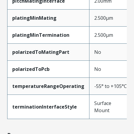
pitchMatingInterface
2.00mm
platingMinMating
2.500µm
platingMinTermination
2.500µm
polarizedToMatingPart
No
polarizedToPcb
No
temperatureRangeOperating
-55° to +105°C
Surface
terminationInterfaceStyle
Mount