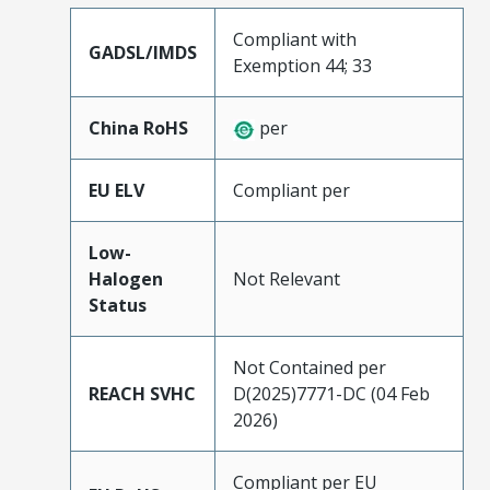
Compliant with
GADSL/IMDS
Exemption 44; 33
China RoHS
per
EU ELV
Compliant per
Low-
Halogen
Not Relevant
Status
Not Contained per
REACH SVHC
D(2025)7771-DC (04 Feb
2026)
Compliant per EU