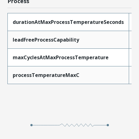
Process
durationAtMaxProcessTemperatureSeconds
1
leadFreeProcessCapability
R
maxCyclesAtMaxProcessTemperature
1
processTemperatureMaxC
2