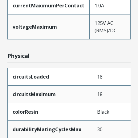
currentMaximumPerContact
1.0A
125V AC
voltageMaximum
(RMS)/DC
Physical
circuitsLoaded
18
circuitsMaximum
18
colorResin
Black
durabilityMatingCyclesMax
30