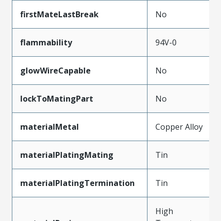
firstMateLastBreak
No
flammability
94V-0
glowWireCapable
No
lockToMatingPart
No
materialMetal
Copper Alloy
materialPlatingMating
Tin
materialPlatingTermination
Tin
High