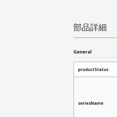
部品詳細
General
productStatus
seriesName