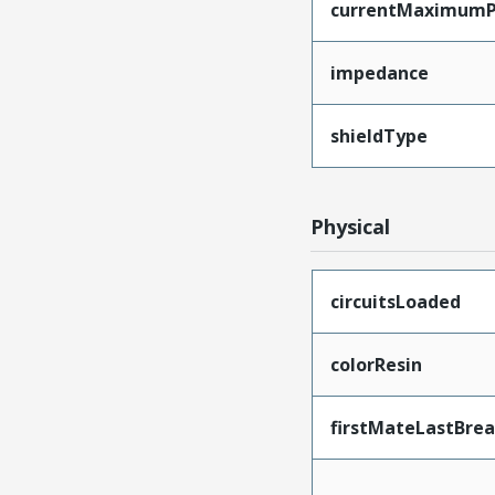
currentMaximumP
impedance
shieldType
Physical
circuitsLoaded
colorResin
firstMateLastBre