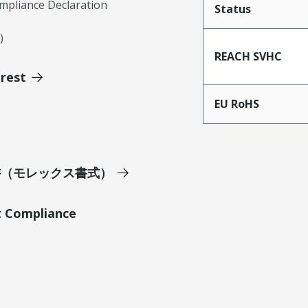
mpliance Declaration
Status
)
REACH SVHC
erest
EU RoHS
明書（モレックス書式）
t Compliance