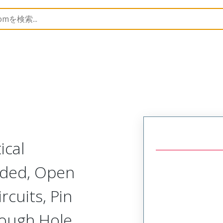
145
761453708
ical
ided, Open
rcuits, Pin
rough Hole