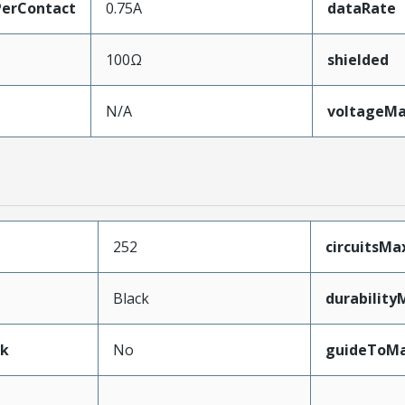
erContact
0.75A
dataRate
100Ω
shielded
N/A
voltageM
252
circuitsM
Black
durabilit
ak
No
guideToMa