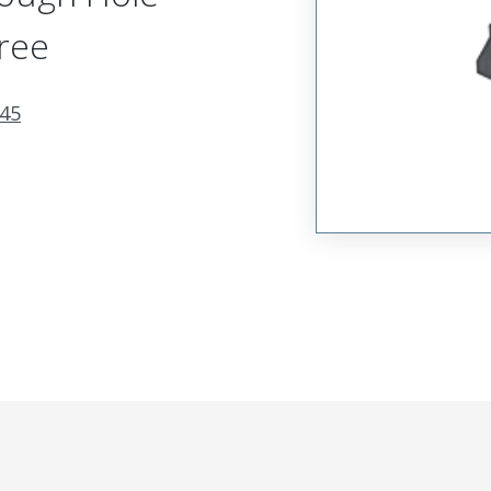
ree
45