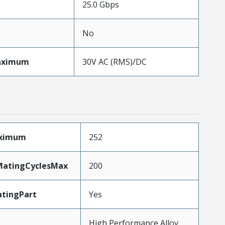
25.0 Gbps
No
aximum
30V AC (RMS)/DC
aximum
252
yMatingCyclesMax
200
tingPart
Yes
High Performance Alloy