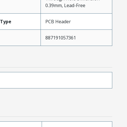
0.39mm, Lead-Free
Type
PCB Header
887191057361