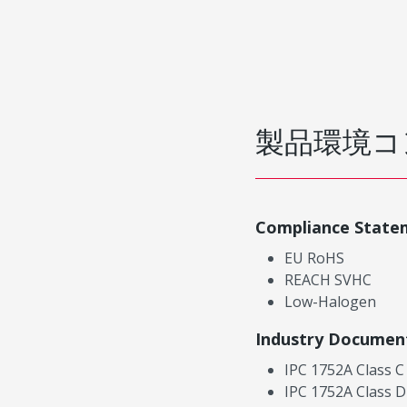
製品環境コ
Compliance State
EU RoHS
REACH SVHC
Low-Halogen
Industry Documen
IPC 1752A Class C
IPC 1752A Class D