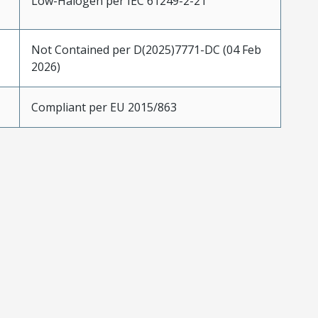
Low-Halogen per IEC 61249-2-21
Not Contained per D(2025)7771-DC (04 Feb
2026)
Compliant per EU 2015/863