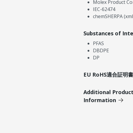
Molex Product Co
IEC-62474
chemSHERPA (xml
Substances of Int
PFAS
DBDPE
DP
EU RoHS適合証
Additional Produc
Information