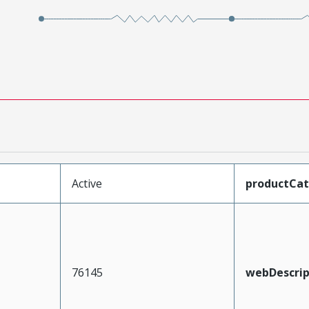
Active
productCa
76145
webDescrip