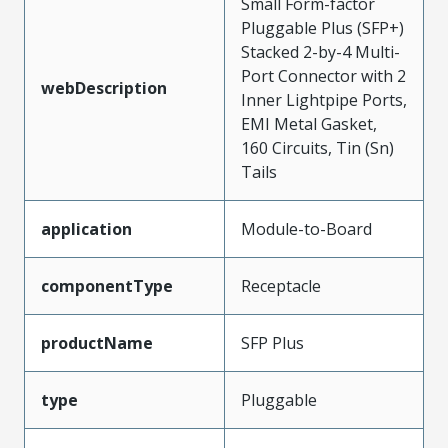
Small Form-factor
Pluggable Plus (SFP+)
Stacked 2-by-4 Multi-
Port Connector with 2
webDescription
Inner Lightpipe Ports,
EMI Metal Gasket,
160 Circuits, Tin (Sn)
Tails
application
Module-to-Board
componentType
Receptacle
productName
SFP Plus
type
Pluggable