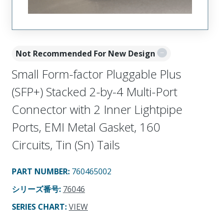
Not Recommended For New Design
Small Form-factor Pluggable Plus
(SFP+) Stacked 2-by-4 Multi-Port
Connector with 2 Inner Lightpipe
Ports, EMI Metal Gasket, 160
Circuits, Tin (Sn) Tails
PART NUMBER
:
760465002
シリーズ番号
:
76046
SERIES CHART
:
VIEW