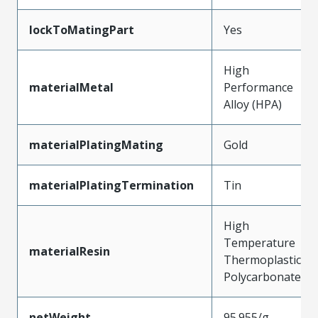
lockToMatingPart
Yes
High
materialMetal
Performance
Alloy (HPA)
materialPlatingMating
Gold
materialPlatingTermination
Tin
High
Temperature
materialResin
Thermoplastic,
Polycarbonate
netWeight
95.955/g