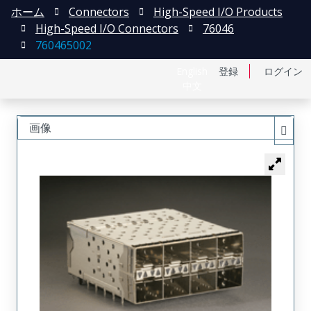
ホーム
Connectors
High-Speed I/O Products
High-Speed I/O Connectors
76046
760465002
English
登録
ログイン
中文
画像