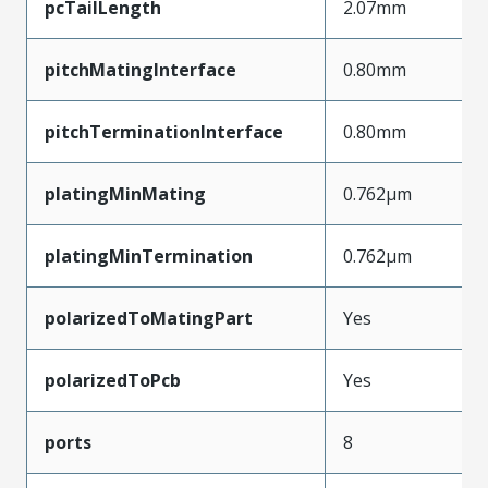
pcTailLength
2.07mm
pitchMatingInterface
0.80mm
pitchTerminationInterface
0.80mm
platingMinMating
0.762µm
platingMinTermination
0.762µm
polarizedToMatingPart
Yes
polarizedToPcb
Yes
ports
8