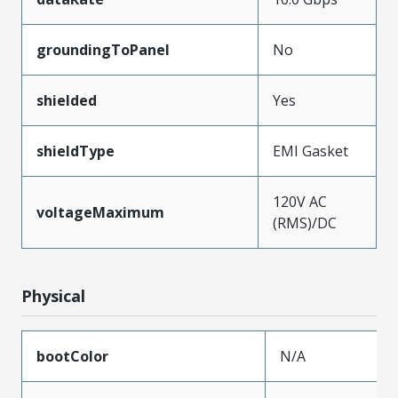
groundingToPanel
No
shielded
Yes
shieldType
EMI Gasket
120V AC
voltageMaximum
(RMS)/DC
Physical
bootColor
N/A