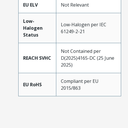
EU ELV
Not Relevant
Low-
Low-Halogen per IEC
Halogen
61249-2-21
Status
Not Contained per
REACH SVHC
D(2025)4165-DC (25 June
2025)
Compliant per EU
EU RoHS
2015/863