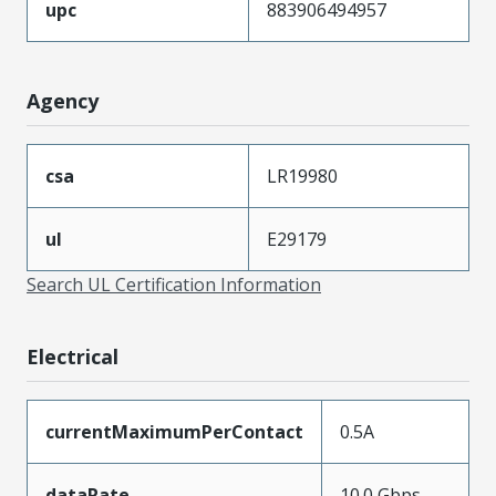
upc
883906494957
Agency
csa
LR19980
ul
E29179
Search UL Certification Information
Electrical
currentMaximumPerContact
0.5A
dataRate
10.0 Gbps