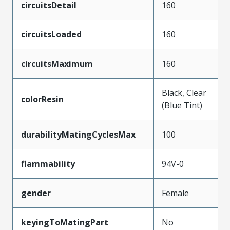
circuitsDetail
160
circuitsLoaded
160
circuitsMaximum
160
Black, Clear
colorResin
(Blue Tint)
durabilityMatingCyclesMax
100
flammability
94V-0
gender
Female
keyingToMatingPart
No