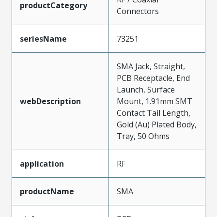
productCategory
Connectors
seriesName
73251
SMA Jack, Straight,
PCB Receptacle, End
Launch, Surface
webDescription
Mount, 1.91mm SMT
Contact Tail Length,
Gold (Au) Plated Body,
Tray, 50 Ohms
application
RF
productName
SMA