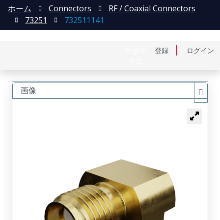
ホーム
Connectors
RF / Coaxial Connectors
73251
732511141
English
登録
ログイン
中文
画像