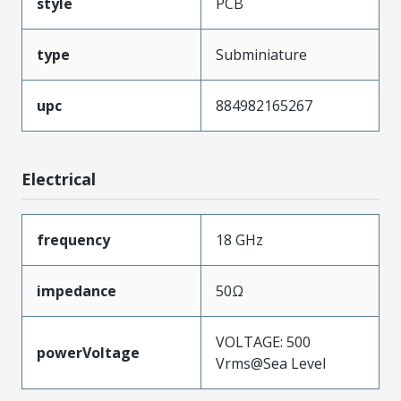
style
PCB
type
Subminiature
upc
884982165267
Electrical
frequency
18 GHz
impedance
50Ω
VOLTAGE: 500
powerVoltage
Vrms@Sea Level