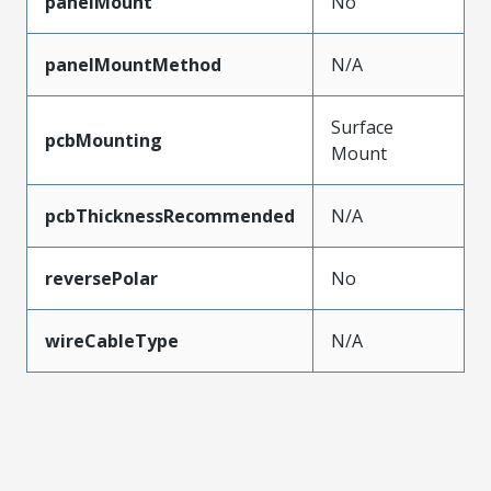
panelMount
No
panelMountMethod
N/A
Surface
pcbMounting
Mount
pcbThicknessRecommended
N/A
reversePolar
No
wireCableType
N/A