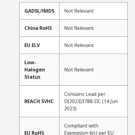
GADSL/IMDS
Not Relevant
China RoHS
Not Relevant
EU ELV
Not Relevant
Low-
Halogen
Not Relevant
Status
Contains Lead per
REACH SVHC
D(2023)3788-DC (14 Jun
2023)
Compliant with
EU RoHS
Exemption 6(c) per EU