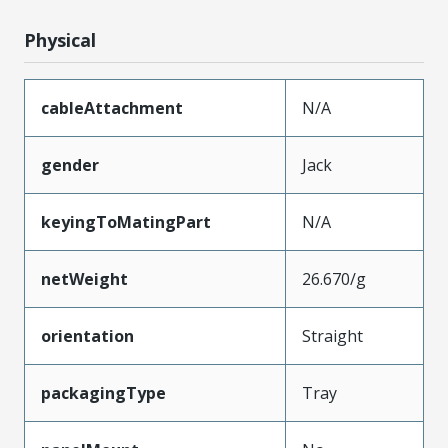
Physical
cableAttachment
N/A
gender
Jack
keyingToMatingPart
N/A
netWeight
26.670/g
orientation
Straight
packagingType
Tray