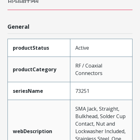
General
productStatus
Active
RF / Coaxial
productCategory
Connectors
seriesName
73251
SMA Jack, Straight,
Bulkhead, Solder Cup
Contact, Nut and
webDescription
Lockwasher Included,
Stainless Steel, One