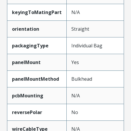
keyingToMatingPart
N/A
orientation
Straight
packagingType
Individual Bag
panelMount
Yes
panelMountMethod
Bulkhead
pcbMounting
N/A
reversePolar
No
wireCableType
N/A