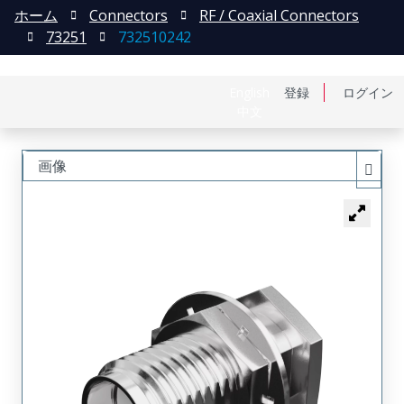
ホーム
Connectors
RF / Coaxial Connectors
73251
732510242
English
登録
ログイン
中文
画像