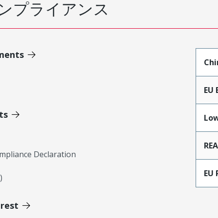
ンプライアンス
ments
Chi
EU 
ts
Low
RE
mpliance Declaration
EU 
)
erest