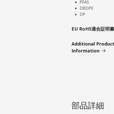
PFAS
DBDPE
DP
EU RoHS適合証
Additional Produc
Information
部品詳細