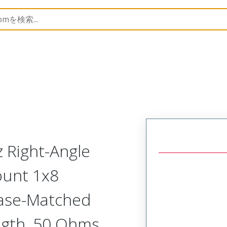
73232
732320571
z Right-Angle
ount 1x8
hase-Matched
ngth, 50 Ohms