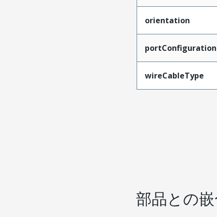
orientation
portConfiguration
wireCableType
部品との嵌