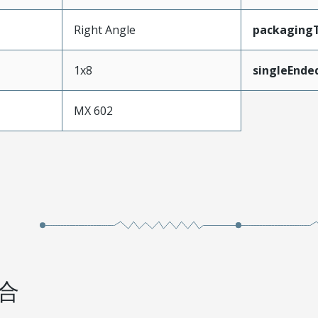
Right Angle
packaging
1x8
singleEnde
MX 602
合