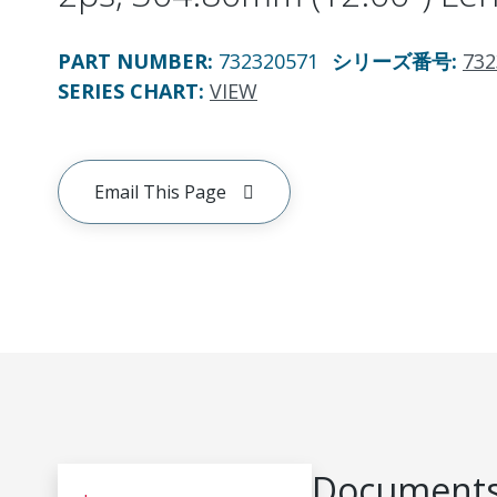
PART NUMBER
:
732320571
シリーズ番号
:
732
SERIES CHART
:
VIEW
Email This Page
Documents