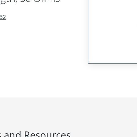
32
 and Resources