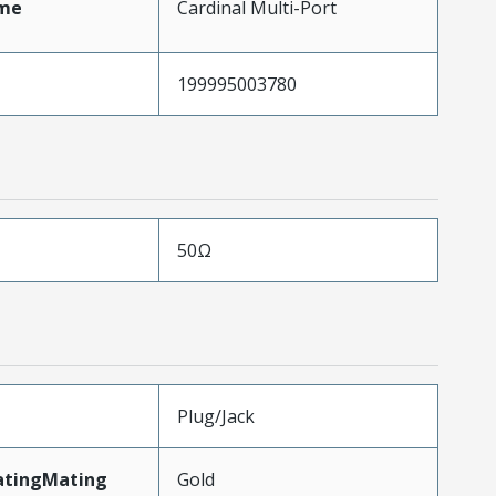
me
Cardinal Multi-Port
199995003780
50Ω
Plug/Jack
atingMating
Gold