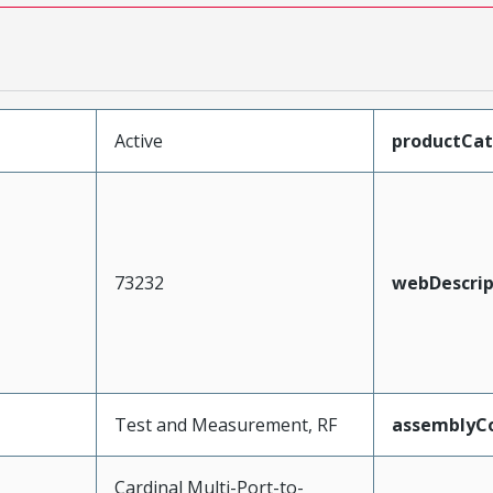
Active
productCa
73232
webDescrip
Test and Measurement, RF
assemblyCo
Cardinal Multi-Port-to-