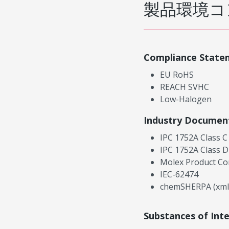
製品環境コ
Compliance State
EU RoHS
REACH SVHC
Low-Halogen
Industry Documen
IPC 1752A Class C
IPC 1752A Class D
Molex Product Co
IEC-62474
chemSHERPA (xml
Substances of Int