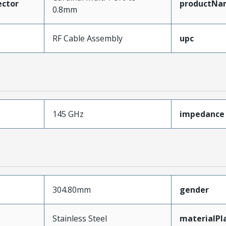
ctor
productNa
0.8mm
RF Cable Assembly
upc
145 GHz
impedance
304.80mm
gender
Stainless Steel
materialPl