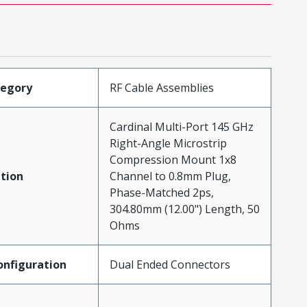
tegory
RF Cable Assemblies
Cardinal Multi-Port 145 GHz
Right-Angle Microstrip
Compression Mount 1x8
tion
Channel to 0.8mm Plug,
Phase-Matched 2ps,
304.80mm (12.00") Length, 50
Ohms
nfiguration
Dual Ended Connectors