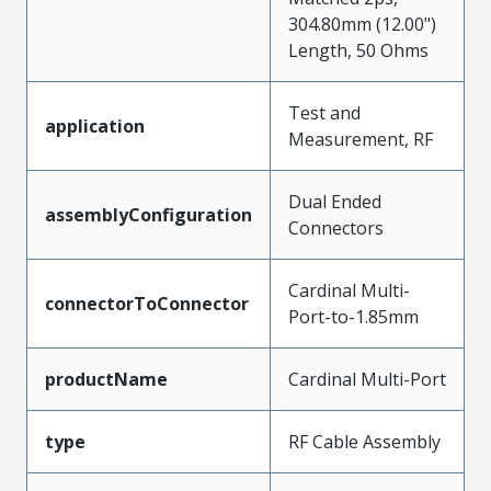
304.80mm (12.00")
Length, 50 Ohms
Test and
application
Measurement, RF
Dual Ended
assemblyConfiguration
Connectors
Cardinal Multi-
connectorToConnector
Port-to-1.85mm
productName
Cardinal Multi-Port
type
RF Cable Assembly