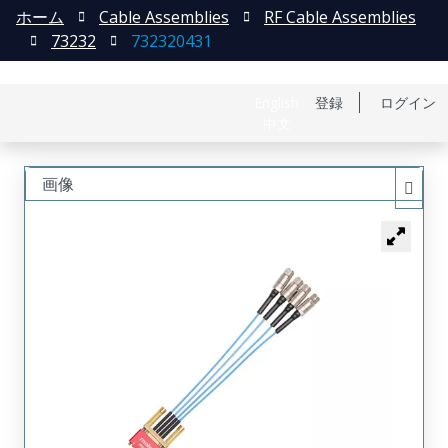
ホーム
Cable Assemblies
RF Cable Assemblies
73232
732320431
English
登録
ログイン
中文
画像