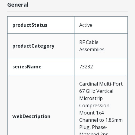
General
productStatus
Active
RF Cable
productCategory
Assemblies
seriesName
73232
Cardinal Multi-Port
67 GHz Vertical
Microstrip
Compression
Mount 1x4
webDescription
Channel to 1.85mm
Plug, Phase-
Matched 2ps,