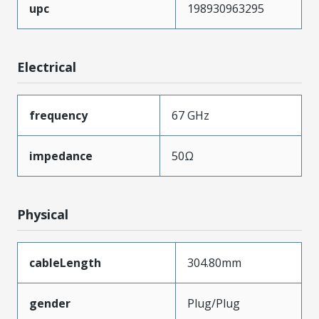
upc
198930963295
Electrical
frequency
67 GHz
impedance
50Ω
Physical
cableLength
304.80mm
gender
Plug/Plug