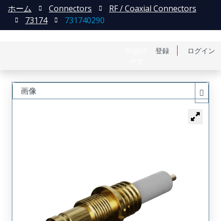
ホーム
Connectors
RF / Coaxial Connectors
73174
731740290
English
登録
ログイン
中文
画像