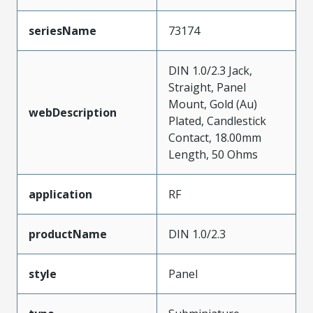
seriesName
73174
DIN 1.0/2.3 Jack,
Straight, Panel
Mount, Gold (Au)
webDescription
Plated, Candlestick
Contact, 18.00mm
Length, 50 Ohms
application
RF
productName
DIN 1.0/2.3
style
Panel