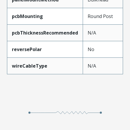
pcbMounting
Round Post
pcbThicknessRecommended
N/A
reversePolar
No
wireCableType
N/A