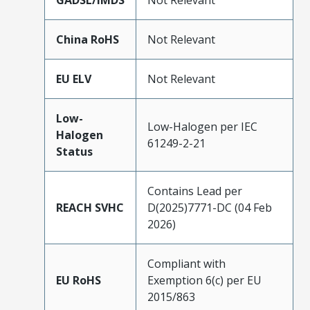
GADSL/IMDS
Not Relevant
China RoHS
Not Relevant
EU ELV
Not Relevant
Low-
Low-Halogen per IEC
Halogen
61249-2-21
Status
Contains Lead per
REACH SVHC
D(2025)7771-DC (04 Feb
2026)
Compliant with
EU RoHS
Exemption 6(c) per EU
2015/863