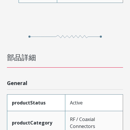
部品詳細
General
productStatus
Active
RF / Coaxial
productCategory
Connectors