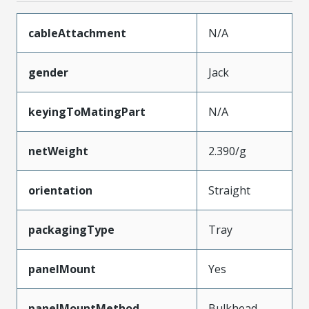
cableAttachment
N/A
gender
Jack
keyingToMatingPart
N/A
netWeight
2.390/g
orientation
Straight
packagingType
Tray
panelMount
Yes
panelMountMethod
Bulkhead