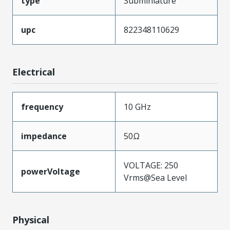
type
Subminiature
upc
822348110629
Electrical
frequency
10 GHz
impedance
50Ω
VOLTAGE: 250
powerVoltage
Vrms@Sea Level
Physical