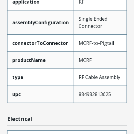
application
RF
Single Ended
assemblyConfiguration
Connector
connectorToConnector
MCRF-to-Pigtail
productName
MCRF
type
RF Cable Assembly
upc
884982813625
Electrical