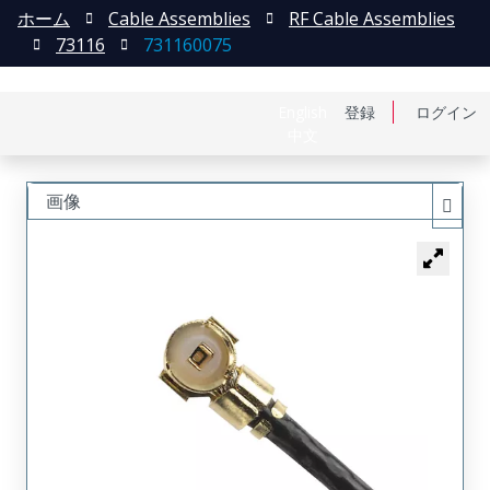
ホーム
Cable Assemblies
RF Cable Assemblies
73116
731160075
English
登録
ログイン
中文
画像