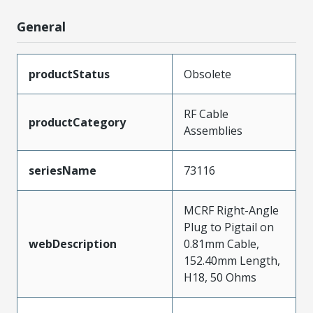
General
productStatus
Obsolete
RF Cable
productCategory
Assemblies
seriesName
73116
MCRF Right-Angle
Plug to Pigtail on
webDescription
0.81mm Cable,
152.40mm Length,
H18, 50 Ohms