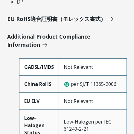
DP
EU RoHS適合証明書（モレックス書式）
Additional Product Compliance
Information
GADSL/IMDS
Not Relevant
China RoHS
per SJ/T 11365-2006
EU ELV
Not Relevant
Low-
Low-Halogen per IEC
Halogen
61249-2-21
Status