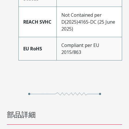
Not Contained per
REACH SVHC
D(2025)4165-DC (25 June
2025)
Compliant per EU
EU RoHS
2015/863
部品詳細