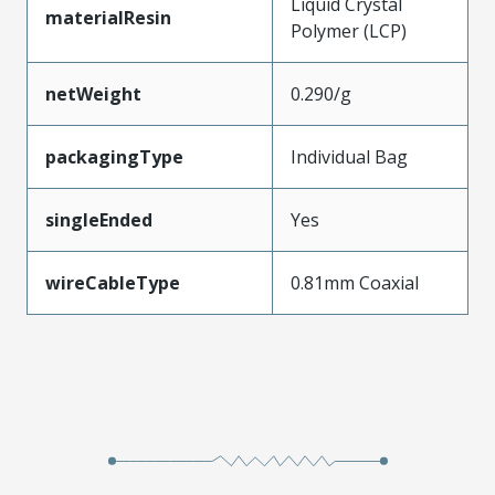
Liquid Crystal
materialResin
Polymer (LCP)
netWeight
0.290/g
packagingType
Individual Bag
singleEnded
Yes
wireCableType
0.81mm Coaxial