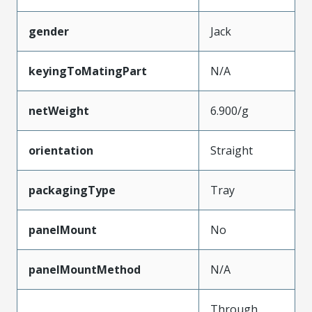
gender
Jack
keyingToMatingPart
N/A
netWeight
6.900/g
orientation
Straight
packagingType
Tray
panelMount
No
panelMountMethod
N/A
Through