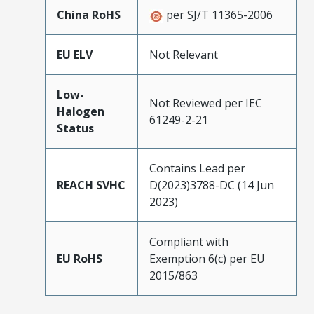
China RoHS
per SJ/T 11365-2006
EU ELV
Not Relevant
Low-
Not Reviewed per IEC
Halogen
61249-2-21
Status
Contains Lead per
REACH SVHC
D(2023)3788-DC (14 Jun
2023)
Compliant with
EU RoHS
Exemption 6(c) per EU
2015/863