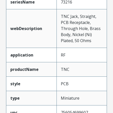
seriesName
73216
TNC Jack, Straight,
PCB Receptacle,
webDescription
Through Hole, Brass
Body, Nickel (Ni)
Plated, 50 Ohms
application
RF
productName
TNC
style
PCB
type
Miniature
upc
756054699607