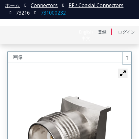
ホーム
Connectors
RF / Coaxial Connectors
73216
731000232
English
登録
ログイン
中文
画像