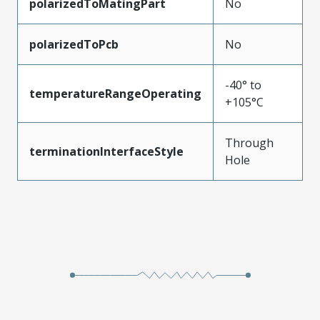
polarizedToMatingPart
No
polarizedToPcb
No
-40° to
temperatureRangeOperating
+105°C
Through
terminationInterfaceStyle
Hole