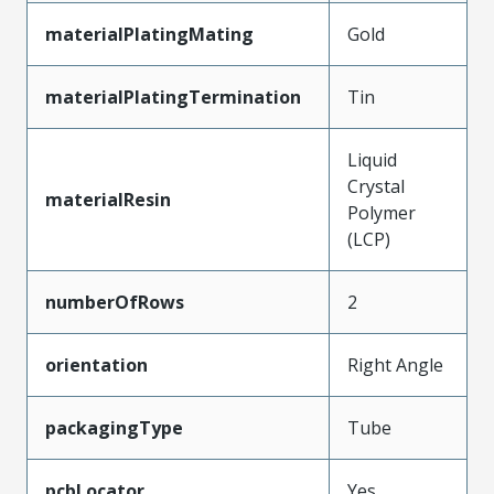
materialPlatingMating
Gold
materialPlatingTermination
Tin
Liquid
Crystal
materialResin
Polymer
(LCP)
numberOfRows
2
orientation
Right Angle
packagingType
Tube
pcbLocator
Yes