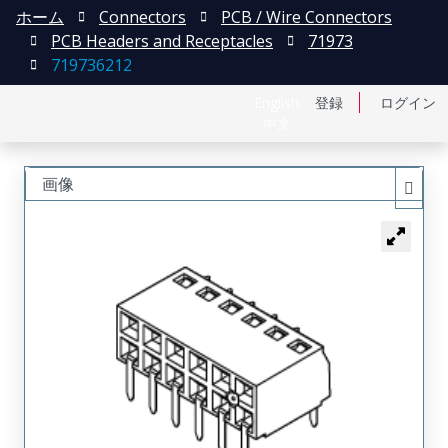
ホーム
Connectors
PCB / Wire Connectors
PCB Headers and Receptacles
71973
719736212
English
登録
ログイン
中文
画像