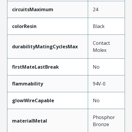
circuitsMaximum
24
colorResin
Black
Contact
durabilityMatingCyclesMax
Molex
firstMateLastBreak
No
flammability
94V-0
glowWireCapable
No
Phosphor
materialMetal
Bronze