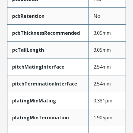
pcbRetention
No
pcbThicknessRecommended
3.05mm
pcTailLength
3.05mm
pitchMatingInterface
2.54mm
pitchTerminationInterface
2.54mm
platingMinMating
0.381µm
platingMinTermination
1.905µm