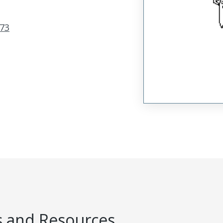
73
 and Resources