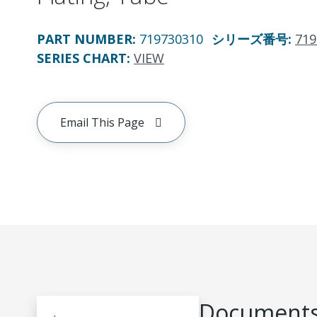
PART NUMBER
:
719730310
シリーズ番号
:
719
SERIES CHART
:
VIEW
Email This Page
Documents