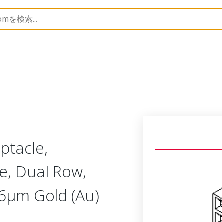
B Headers and Receptacles
71973
719730310
ptacle,
e, Dual Row,
.76µm Gold (Au)