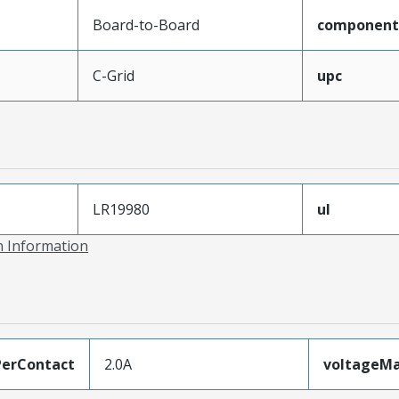
Board-to-Board
component
C-Grid
upc
LR19980
ul
on Information
erContact
2.0A
voltageM