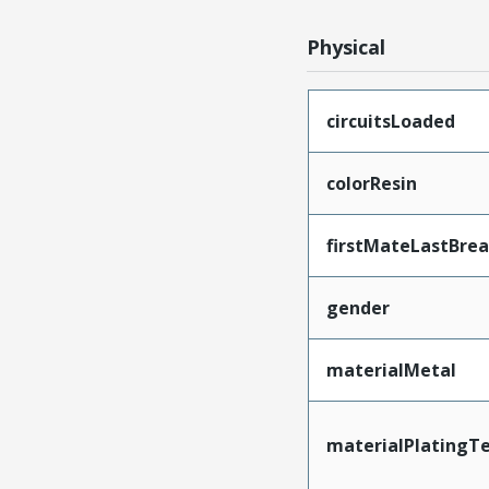
Physical
circuitsLoaded
colorResin
firstMateLastBre
gender
materialMetal
materialPlatingT