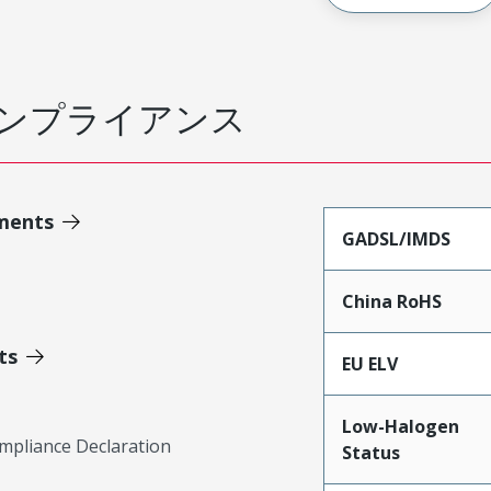
ンプライアンス
ments
GADSL/IMDS
China RoHS
ts
EU ELV
Low-Halogen
mpliance Declaration
Status