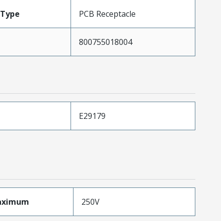
Type
PCB Receptacle
800755018004
E29179
aximum
250V