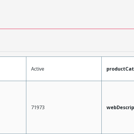
Active
productCa
71973
webDescrip