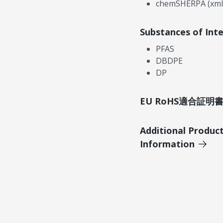
chemSHERPA (xml
Substances of Int
PFAS
DBDPE
DP
EU RoHS適合証
Additional Produc
Information