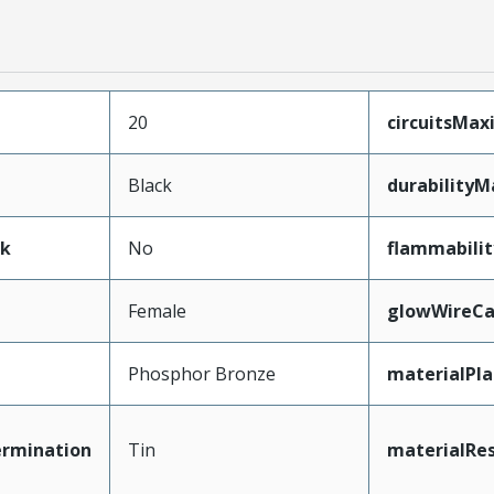
20
circuitsMa
Black
durability
ak
No
flammabilit
Female
glowWireCa
Phosphor Bronze
materialPl
ermination
Tin
materialRes