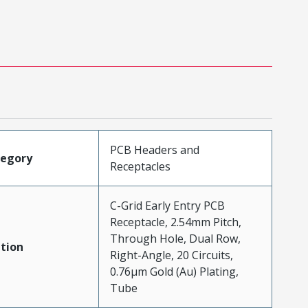
PCB Headers and
tegory
Receptacles
C-Grid Early Entry PCB
Receptacle, 2.54mm Pitch,
Through Hole, Dual Row,
tion
Right-Angle, 20 Circuits,
0.76µm Gold (Au) Plating,
Tube