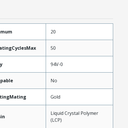
ximum
20
MatingCyclesMax
50
y
94V-0
pable
No
atingMating
Gold
Liquid Crystal Polymer
in
(LCP)