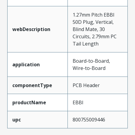
1.27mm Pitch EBBI
50D Plug, Vertical,
webDescription
Blind Mate, 30
Circuits, 2.79mm PC
Tail Length
Board-to-Board,
application
Wire-to-Board
componentType
PCB Header
productName
EBBI
upc
800755009446