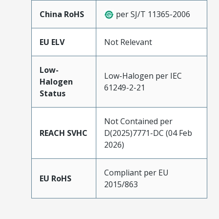
China RoHS
per SJ/T 11365-2006
EU ELV
Not Relevant
Low-
Low-Halogen per IEC
Halogen
61249-2-21
Status
Not Contained per
REACH SVHC
D(2025)7771-DC (04 Feb
2026)
Compliant per EU
EU RoHS
2015/863