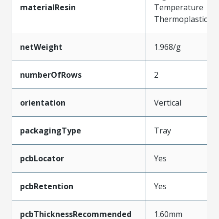
materialResin
Temperature
Thermoplastic
netWeight
1.968/g
numberOfRows
2
orientation
Vertical
packagingType
Tray
pcbLocator
Yes
pcbRetention
Yes
pcbThicknessRecommended
1.60mm