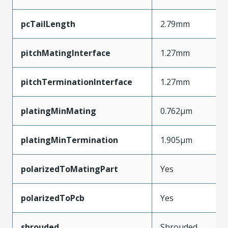
pcTailLength
2.79mm
pitchMatingInterface
1.27mm
pitchTerminationInterface
1.27mm
platingMinMating
0.762µm
platingMinTermination
1.905µm
polarizedToMatingPart
Yes
polarizedToPcb
Yes
shrouded
Shrouded