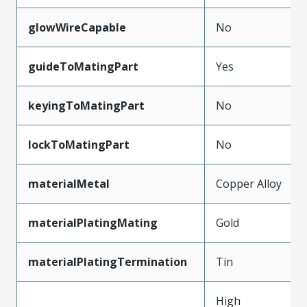
glowWireCapable
No
guideToMatingPart
Yes
keyingToMatingPart
No
lockToMatingPart
No
materialMetal
Copper Alloy
materialPlatingMating
Gold
materialPlatingTermination
Tin
High