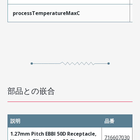
processTemperatureMaxC
2
部品との嵌合
説明
品番
1.27mm Pitch EBBI 50D Receptacle,
716607030