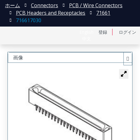
ホーム
Connectors
PCB / Wire Connectors
PCB Headers and Receptacles
71661
716617030
English
登録
ログイン
中文
画像