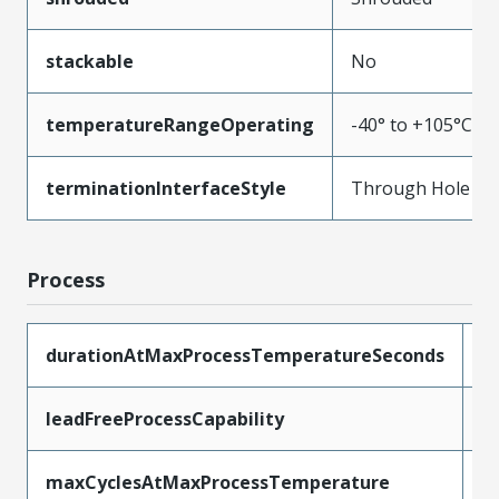
stackable
No
temperatureRangeOperating
-40° to +105°C
terminationInterfaceStyle
Through Hole
Process
durationAtMaxProcessTemperatureSeconds
4
leadFreeProcessCapability
S
maxCyclesAtMaxProcessTemperature
3