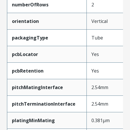
numberOfRows
2
orientation
Vertical
packagingType
Tube
pcbLocator
Yes
pcbRetention
Yes
pitchMatingInterface
2.54mm
pitchTerminationInterface
2.54mm
platingMinMating
0.381µm