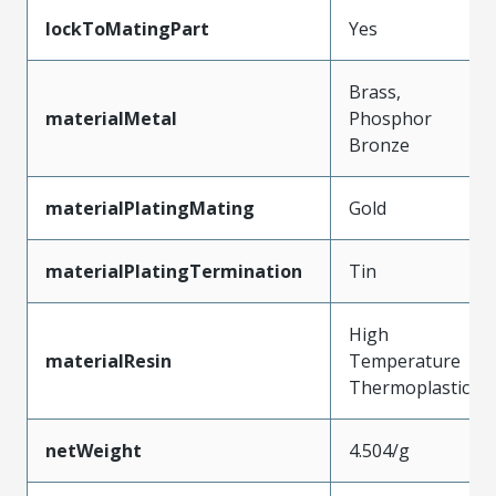
lockToMatingPart
Yes
Brass,
materialMetal
Phosphor
Bronze
materialPlatingMating
Gold
materialPlatingTermination
Tin
High
materialResin
Temperature
Thermoplastic
netWeight
4.504/g