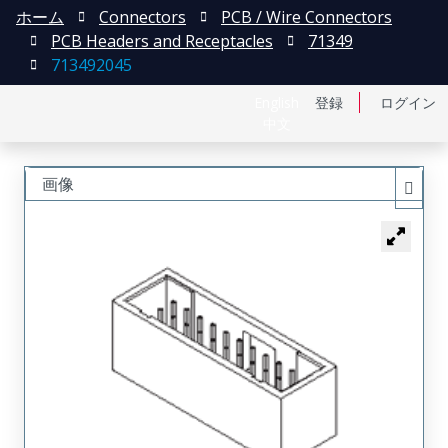
ホーム
Connectors
PCB / Wire Connectors
PCB Headers and Receptacles
71349
713492045
English
登録
ログイン
中文
画像