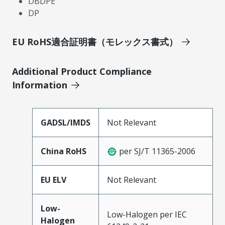
DBDPE
DP
EU RoHS適合証明書（モレックス書式）
Additional Product Compliance
Information
GADSL/IMDS
Not Relevant
China RoHS
per SJ/T 11365-2006
EU ELV
Not Relevant
Low-
Low-Halogen per IEC
Halogen