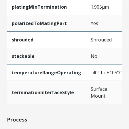
platingMinTermination
1.905µm
polarizedToMatingPart
Yes
shrouded
Shrouded
stackable
No
temperatureRangeOperating
-40° to +105°C
Surface
terminationInterfaceStyle
Mount
Process