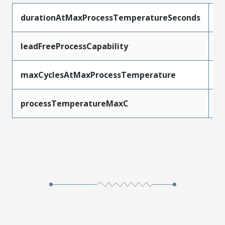
durationAtMaxProcessTemperatureSeconds
3
leadFreeProcessCapability
R
maxCyclesAtMaxProcessTemperature
3
processTemperatureMaxC
2