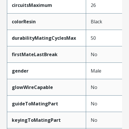
circuitsMaximum
26
colorResin
Black
durabilityMatingCyclesMax
50
firstMateLastBreak
No
gender
Male
glowWireCapable
No
guideToMatingPart
No
keyingToMatingPart
No