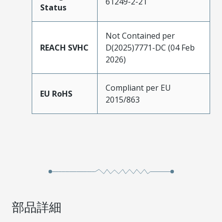
61249-2-21
Status
Not Contained per
REACH SVHC
D(2025)7771-DC (04 Feb
2026)
Compliant per EU
EU RoHS
2015/863
部品詳細