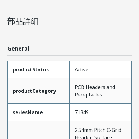
部品詳細
General
productStatus
Active
PCB Headers and
productCategory
Receptacles
seriesName
71349
2.54mm Pitch C-Grid
Header, Surface