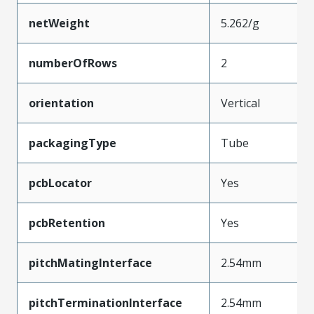
netWeight
5.262/g
numberOfRows
2
orientation
Vertical
packagingType
Tube
pcbLocator
Yes
pcbRetention
Yes
pitchMatingInterface
2.54mm
pitchTerminationInterface
2.54mm