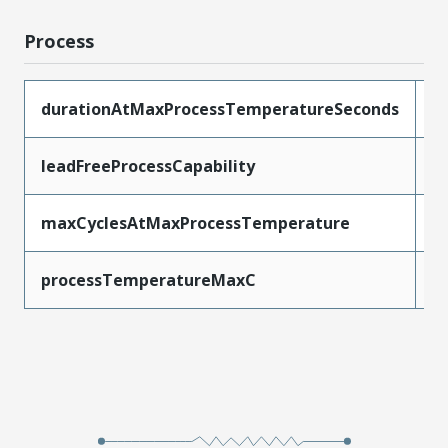
Process
durationAtMaxProcessTemperatureSeconds
3
leadFreeProcessCapability
R
maxCyclesAtMaxProcessTemperature
3
processTemperatureMaxC
2