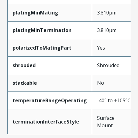
platingMinMating
3.810µm
platingMinTermination
3.810µm
polarizedToMatingPart
Yes
shrouded
Shrouded
stackable
No
temperatureRangeOperating
-40° to +105°C
Surface
terminationInterfaceStyle
Mount