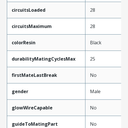
circuitsLoaded
28
circuitsMaximum
28
colorResin
Black
durabilityMatingCyclesMax
25
firstMateLastBreak
No
gender
Male
glowWireCapable
No
guideToMatingPart
No