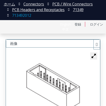
ホーム
Connectors
PCB / Wire Connectors
PCB Headers and Receptacles
71349
713492012
English
登録
ログイン
中文
画像