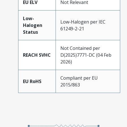
EU ELV
Not Relevant
Low-
Low-Halogen per IEC
Halogen
61249-2-21
Status
Not Contained per
REACH SVHC
D(2025)7771-DC (04 Feb
2026)
Compliant per EU
EU RoHS
2015/863