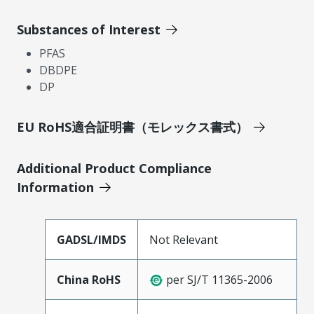
Substances of Interest
PFAS
DBDPE
DP
EU RoHS適合証明書（モレックス書式）
Additional Product Compliance
Information
GADSL/IMDS
Not Relevant
China RoHS
per SJ/T 11365-2006