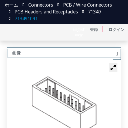
ホーム
Connectors
PCB / Wire Connectors
PCB Headers and Receptacles
71349
713491091
English
登録
ログイン
中文
画像