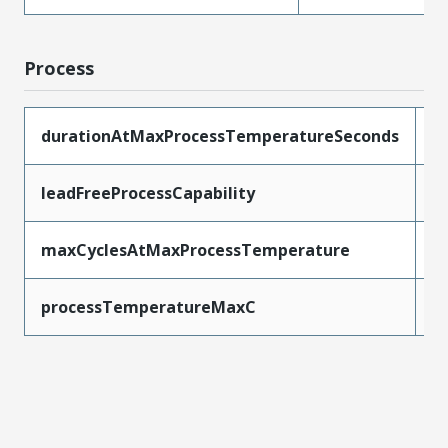
Process
durationAtMaxProcessTemperatureSeconds
3
leadFreeProcessCapability
R
maxCyclesAtMaxProcessTemperature
3
processTemperatureMaxC
2