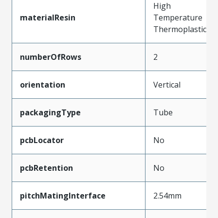
High
materialResin
Temperature
Thermoplastic
numberOfRows
2
orientation
Vertical
packagingType
Tube
pcbLocator
No
pcbRetention
No
pitchMatingInterface
2.54mm