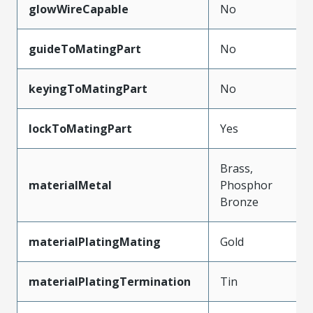
glowWireCapable
No
guideToMatingPart
No
keyingToMatingPart
No
lockToMatingPart
Yes
Brass,
materialMetal
Phosphor
Bronze
materialPlatingMating
Gold
materialPlatingTermination
Tin