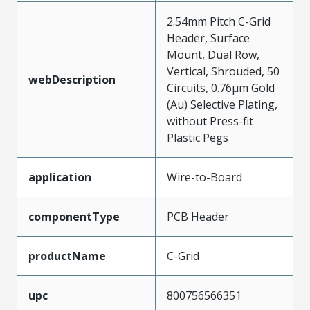
2.54mm Pitch C-Grid
Header, Surface
Mount, Dual Row,
Vertical, Shrouded, 50
webDescription
Circuits, 0.76µm Gold
(Au) Selective Plating,
without Press-fit
Plastic Pegs
application
Wire-to-Board
componentType
PCB Header
productName
C-Grid
upc
800756566351