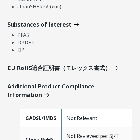
chemSHERPA (xml)
Substances of Interest
PFAS
DBDPE
DP
EU RoHS適合証明書（モレックス書式）
Additional Product Compliance
Information
GADSL/IMDS
Not Relevant
Not Reviewed per SJ/T
China RoHS