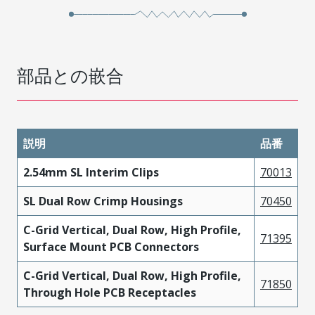
部品との嵌合
説明
品番
2.54mm SL Interim Clips
70013
SL Dual Row Crimp Housings
70450
C-Grid Vertical, Dual Row, High Profile,
71395
Surface Mount PCB Connectors
C-Grid Vertical, Dual Row, High Profile,
71850
Through Hole PCB Receptacles