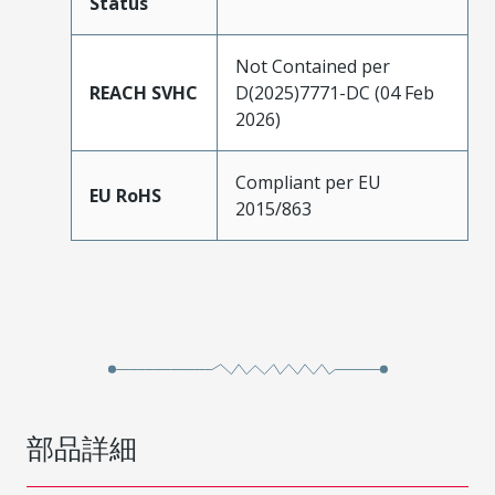
Status
Not Contained per
REACH SVHC
D(2025)7771-DC (04 Feb
2026)
Compliant per EU
EU RoHS
2015/863
部品詳細