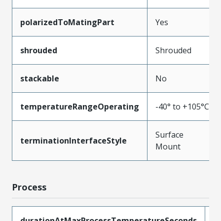
polarizedToMatingPart
Yes
shrouded
Shrouded
stackable
No
temperatureRangeOperating
-40° to +105°C
Surface
terminationInterfaceStyle
Mount
Process
durationAtMaxProcessTemperatureSeconds
3