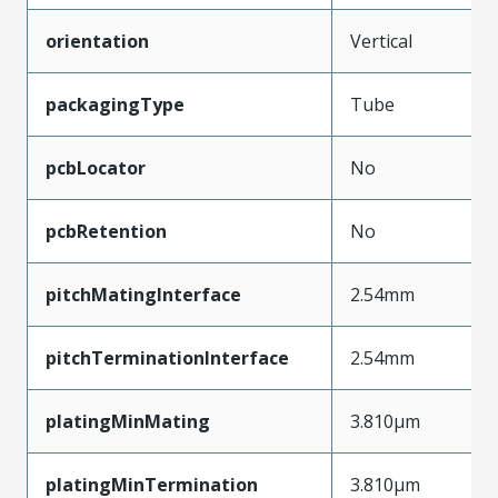
orientation
Vertical
packagingType
Tube
pcbLocator
No
pcbRetention
No
pitchMatingInterface
2.54mm
pitchTerminationInterface
2.54mm
platingMinMating
3.810µm
platingMinTermination
3.810µm