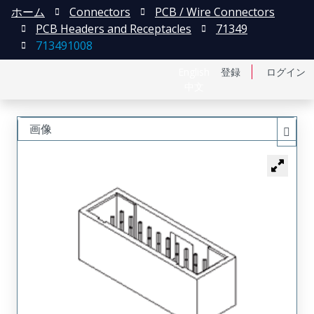
ホーム
Connectors
PCB / Wire Connectors
PCB Headers and Receptacles
71349
713491008
English
登録
ログイン
中文
画像