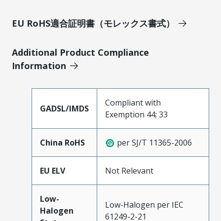
EU RoHS適合証明書（モレックス書式）
Additional Product Compliance
Information
Compliant with
GADSL/IMDS
Exemption 44; 33
China RoHS
per SJ/T 11365-2006
EU ELV
Not Relevant
Low-
Low-Halogen per IEC
Halogen
61249-2-21