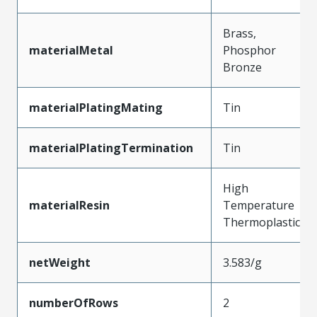
Brass,
materialMetal
Phosphor
Bronze
materialPlatingMating
Tin
materialPlatingTermination
Tin
High
materialResin
Temperature
Thermoplastic
netWeight
3.583/g
numberOfRows
2