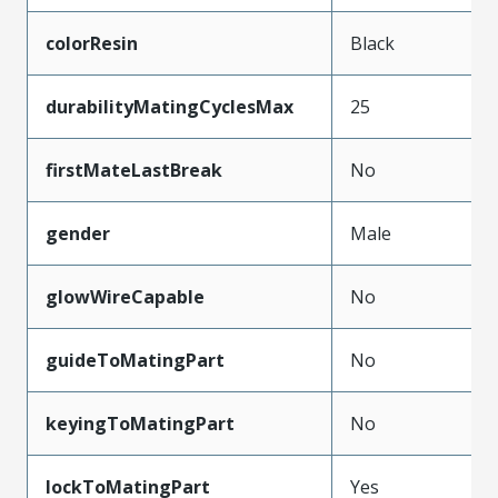
colorResin
Black
durabilityMatingCyclesMax
25
firstMateLastBreak
No
gender
Male
glowWireCapable
No
guideToMatingPart
No
keyingToMatingPart
No
lockToMatingPart
Yes