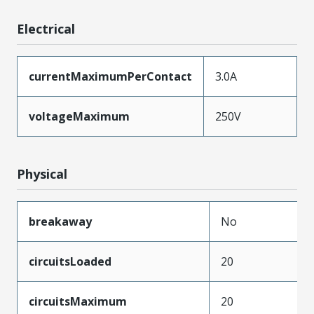
Electrical
currentMaximumPerContact
3.0A
voltageMaximum
250V
Physical
breakaway
No
circuitsLoaded
20
circuitsMaximum
20