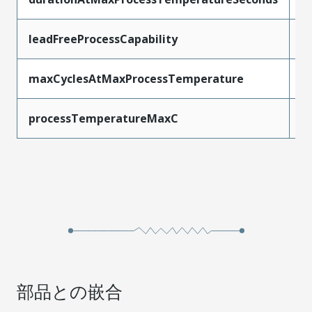
leadFreeProcessCapability
R
maxCyclesAtMaxProcessTemperature
3
processTemperatureMaxC
2
部品との嵌合