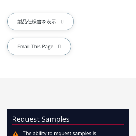
製品仕様書を表示
Email This Page
Request Samples
The ability to request samples is