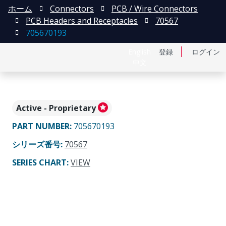
ホーム
Connectors
PCB / Wire Connectors
PCB Headers and Receptacles
70567
705670193
English
登録
ログイン
中文
Active - Proprietary
PART NUMBER
:
705670193
シリーズ番号
:
70567
SERIES CHART
:
VIEW