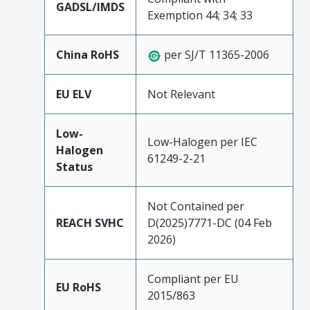
GADSL/IMDS
Exemption 44; 34; 33
China RoHS
per SJ/T 11365-2006
EU ELV
Not Relevant
Low-
Low-Halogen per IEC
Halogen
61249-2-21
Status
Not Contained per
REACH SVHC
D(2025)7771-DC (04 Feb
2026)
Compliant per EU
EU RoHS
2015/863