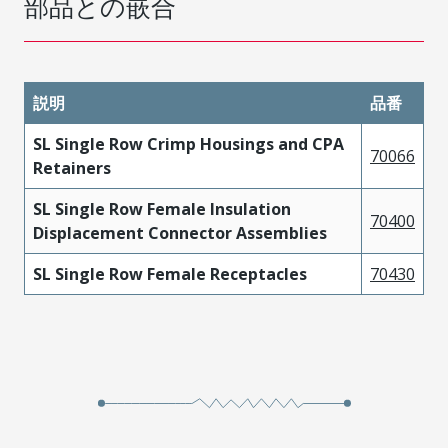
部品との嵌合
説明
品番
SL Single Row Crimp Housings and CPA
70066
Retainers
SL Single Row Female Insulation
70400
Displacement Connector Assemblies
SL Single Row Female Receptacles
70430