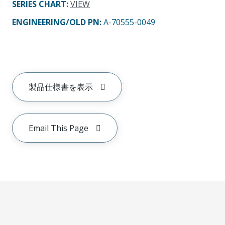
SERIES CHART
:
VIEW
ENGINEERING/OLD PN:
A-70555-0049
製品仕様書を表示
Email This Page