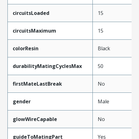
circuitsLoaded
15
circuitsMaximum
15
colorResin
Black
durabilityMatingCyclesMax
50
firstMateLastBreak
No
gender
Male
glowWireCapable
No
guideToMatingPart
Yes