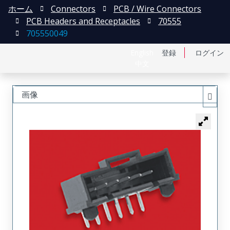
ホーム
Connectors
PCB / Wire Connectors
PCB Headers and Receptacles
70555
705550049
English
登録
ログイン
中文
画像