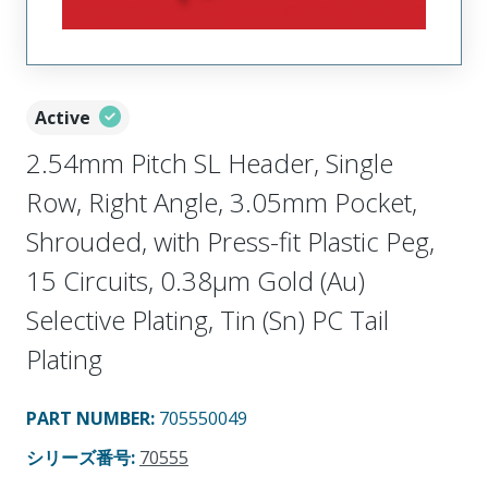
Active
2.54mm Pitch SL Header, Single
Row, Right Angle, 3.05mm Pocket,
Shrouded, with Press-fit Plastic Peg,
15 Circuits, 0.38µm Gold (Au)
Selective Plating, Tin (Sn) PC Tail
Plating
PART NUMBER
:
705550049
シリーズ番号
:
70555