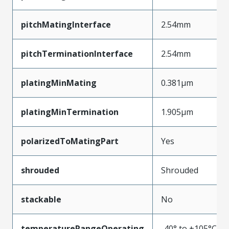
pitchMatingInterface
2.54mm
pitchTerminationInterface
2.54mm
platingMinMating
0.381µm
platingMinTermination
1.905µm
polarizedToMatingPart
Yes
shrouded
Shrouded
stackable
No
temperatureRangeOperating
-40° to +105°C