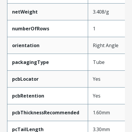
netWeight
3.408/g
numberOfRows
1
orientation
Right Angle
packagingType
Tube
pcbLocator
Yes
pcbRetention
Yes
pcbThicknessRecommended
1.60mm
pcTailLength
3.30mm