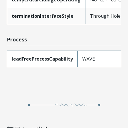
terminationInterfaceStyle
Through Hole
Process
leadFreeProcessCapability
WAVE