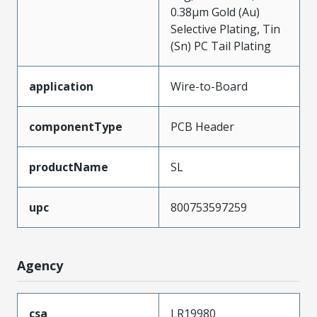
0.38µm Gold (Au)
Selective Plating, Tin
(Sn) PC Tail Plating
application
Wire-to-Board
componentType
PCB Header
productName
SL
upc
800753597259
Agency
csa
LR19980