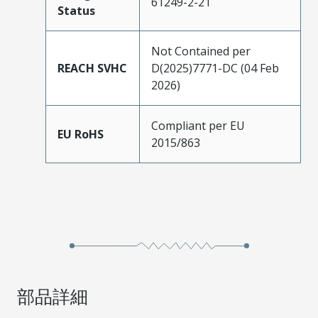
61249-2-21
Status
Not Contained per
REACH SVHC
D(2025)7771-DC (04 Feb
2026)
Compliant per EU
EU RoHS
2015/863
部品詳細