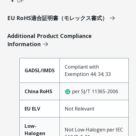
DP
EU RoHS適合証明書（モレックス書式）
Additional Product Compliance
Information
Compliant with
GADSL/IMDS
Exemption 44; 34; 33
China RoHS
per SJ/T 11365-2006
EU ELV
Not Relevant
Low-
Not Low-Halogen per IEC
Halogen